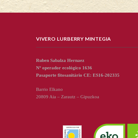
VIVERO LURBERRY MINTEGIA
Ruben Sabalza Hernaez
Nº operador ecológico 1636
Pasaporte fitosanitário CE: ES16-202335
Barrio Elkano
20809 Aia – Zarautz – Gipuzkoa