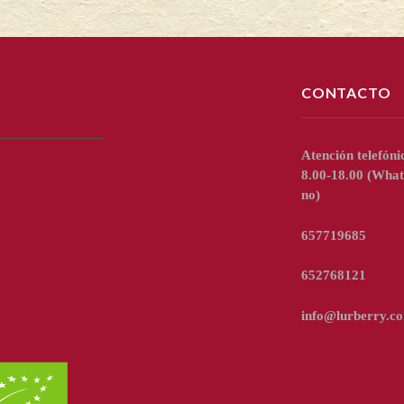
CONTACTO
Atención telefóni
8.00-18.00
(What
no)
657719685
652768121
info@lurberry.c