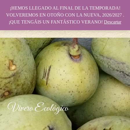
¡HEMOS LLEGADO AL FINAL DE LA TEMPORADA!
VOLVEREMOS EN OTOÑO CON LA NUEVA, 2026/2027 .
¡QUE TENGÁIS UN FANTÁSTICO VERANO!
Descartar
Vivero Ecológico