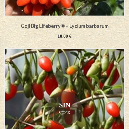
Goji Big Lifeberry® – Lycium barbarum
10,00
€
SIN
STOCK