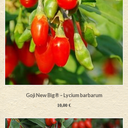
Goji New Big® – Lycium barbarum
10,00
€