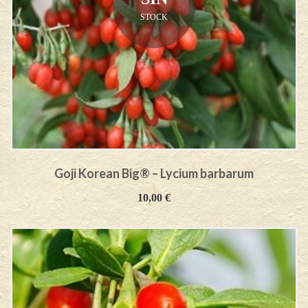
STOCK
Goji Korean Big® – Lycium barbarum
10,00
€