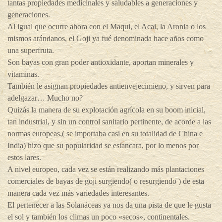
tantas propiedades medicinales y saludables a generaciones y
generaciones.
Al igual que ocurre ahora con el Maqui, el Acai, la Aronia o los
mismos arándanos, el Goji ya fué denominada hace años como
una superfruta.
Son bayas con gran poder antioxidante, aportan minerales y
vitaminas.
También le asignan propiedades antienvejecimieno, y sirven para
adelgazar… Mucho no?
Quizás la manera de su explotación agrícola en su boom inicial,
tan industrial, y sin un control sanitario pertinente, de acorde a las
normas europeas,( se importaba casi en su totalidad de China e
India) hizo que su popularidad se estancara, por lo menos por
estos lares.
A nivel europeo, cada vez se están realizando más plantaciones
comerciales de bayas de goji surgiendo( o resurgiendo ) de esta
manera cada vez más variedades interesantes.
El pertenecer a las Solanáceas ya nos da una pista de que le gusta
el sol y también los climas un poco «secos», continentales.