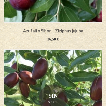
Azufaifo Sihon – Ziziphus jujuba
26,50
€
SIN
STOCK