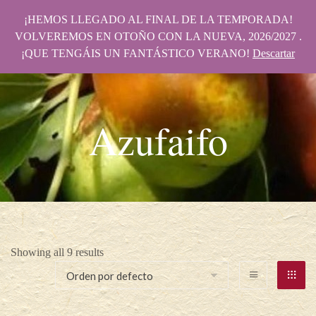
¡HEMOS LLEGADO AL FINAL DE LA TEMPORADA!
VOLVEREMOS EN OTOÑO CON LA NUEVA, 2026/2027 .
¡QUE TENGÁIS UN FANTÁSTICO VERANO!
Descartar
Azufaifo
Showing all 9 results