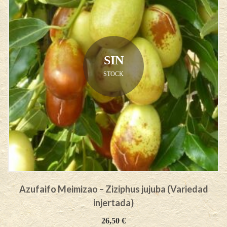
SIN
STOCK
Azufaifo Meimizao – Ziziphus jujuba (Variedad
injertada)
26,50
€