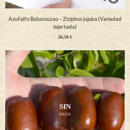
Azufaifo Buluosuzao – Ziziphus jujuba (Variedad
injertada)
26,50
€
SIN
STOCK