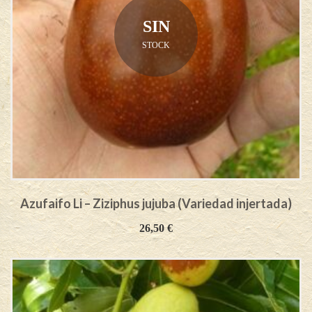
SIN
STOCK
Azufaifo Li – Ziziphus jujuba (Variedad injertada)
26,50
€