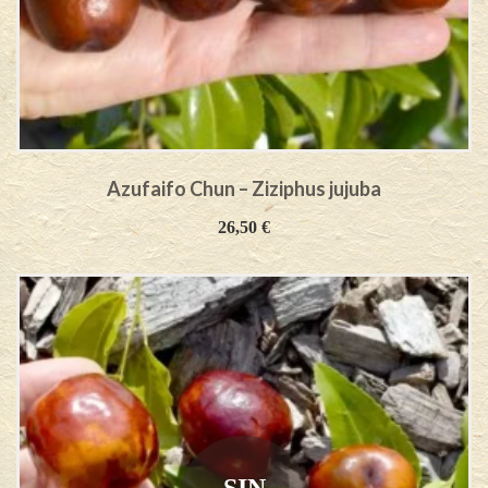
Azufaifo Chun – Ziziphus jujuba
26,50
€
SIN