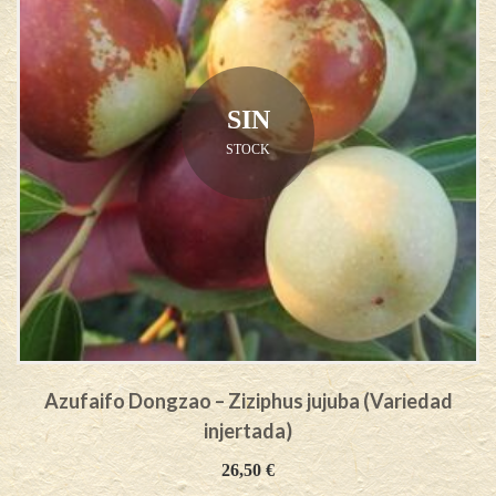
SIN
STOCK
Azufaifo Dongzao – Ziziphus jujuba (Variedad
injertada)
26,50
€