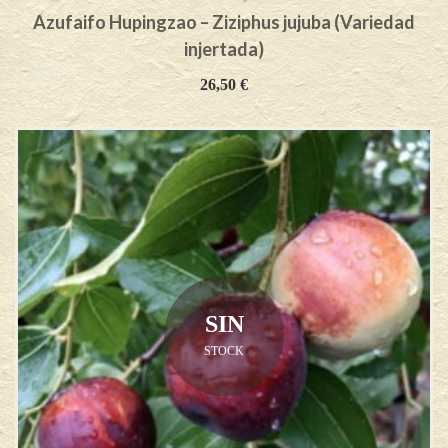
Azufaifo Hupingzao – Ziziphus jujuba (Variedad
injertada)
26,50
€
SIN
STOCK