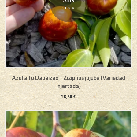
STOCK
Azufaifo Dabaizao – Ziziphus jujuba (Variedad
injertada)
26,50
€