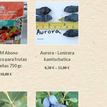
M Abono
Aurora – Lonicera
co para frutas
kamtschatica
ñas 750 gr.
6,50
€
–
11,00
€
10,00
€