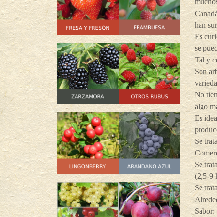
muchos
Canadá 
han sur
Es curi
se pued
Tal y c
Son arb
varieda
No tien
algo m
Es idea
produce
Se trat
Comerci
Se trat
(2,5-9 
Se trat
Alreded
Sabor: 