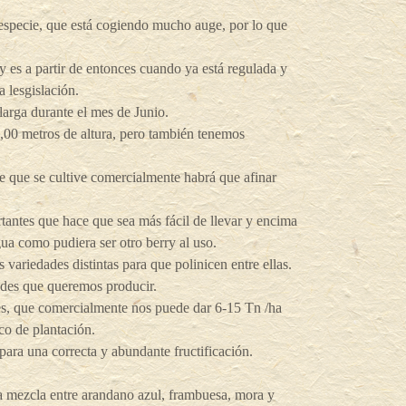
especie, que está cogiendo mucho auge, por lo que
 y es a partir de entonces cuando ya está regulada y
 lesgislación.
larga durante el mes de Junio.
2,00 metros de altura, pero también tenemos
re que se cultive comercialmente habrá que afinar
tantes que hace que sea más fácil de llevar y encima
gua como pudiera ser otro berry al uso.
 variedades distintas para que polinicen entre ellas.
ades que queremos producir.
es, que comercialmente nos puede dar 6-15 Tn /ha
co de plantación.
 para una correcta y abundante fructificación.
na mezcla entre arandano azul, frambuesa, mora y