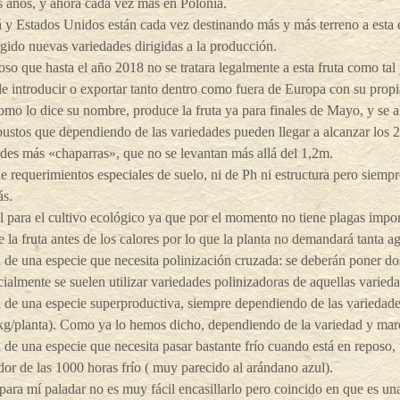
 años, y ahora cada vez más en Polonia.
y Estados Unidos están cada vez destinando más y más terreno a esta 
gido nuevas variedades dirigidas a la producción.
oso que hasta el año 2018 no se tratara legalmente a esta fruta como tal
e introducir o exportar tanto dentro como fuera de Europa con su propia
omo lo dice su nombre, produce la fruta ya para finales de Mayo, y se a
ustos que dependiendo de las variedades pueden llegar a alcanzar los 
des más «chaparras», que no se levantan más allá del 1,2m.
e requerimientos especiales de suelo, ni de Ph ni estructura pero siemp
ás.
l para el cultivo ecológico ya que por el momento no tiene plagas impor
 la fruta antes de los calores por lo que la planta no demandará tanta a
a de una especie que necesita polinización cruzada: se deberán poner dos
almente se suelen utilizar variedades polinizadoras de aquellas varied
a de una especie superproductiva, siempre dependiendo de las variedad
kg/planta). Como ya lo hemos dicho, dependiendo de la variedad y mar
a de una especie que necesita pasar bastante frío cuando está en reposo,
or de las 1000 horas frío ( muy parecido al arándano azul).
para mí paladar no es muy fácil encasillarlo pero coincido en que es u