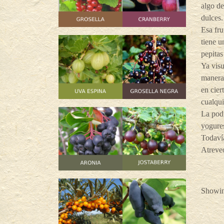
algo de
dulces.
Esa fru
tiene u
pepitas
Ya visu
manera 
en cier
cualqui
La podr
yogure
Todavía
Atreve
Showing