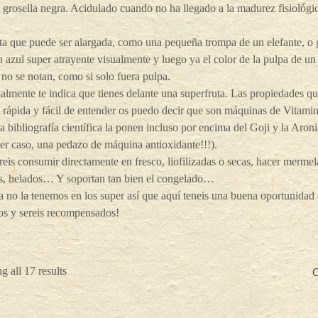
 grosella negra. Acidulado cuando no ha llegado a la madurez fisiológi
ta que puede ser alargada, como una pequeña trompa de un elefante, o
n azul super atrayente visualmente y luego ya el color de la pulpa de un
 no se notan, como si solo fuera pulpa.
almente te indica que tienes delante una superfruta. Las propiedades 
rápida y fácil de entender os puedo decir que son máquinas de Vitami
ta bibliografía científica la ponen incluso por encima del Goji y la Aron
er caso, una pedazo de máquina antioxidante!!!).
eis consumir directamente en fresco, liofilizadas o secas, hacer mermelad
s, helados… Y soportan tan bien el congelado…
 no la tenemos en los super así que aquí teneis una buena oportunidad 
os y sereis recompensados!
 all 17 results