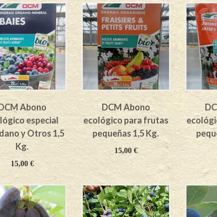
DCM Abono
DCM Abono
DC
lógico especial
ecológico para frutas
ecológi
dano y Otros 1,5
pequeñas 1,5 Kg.
peque
Kg.
15,00
€
15,00
€