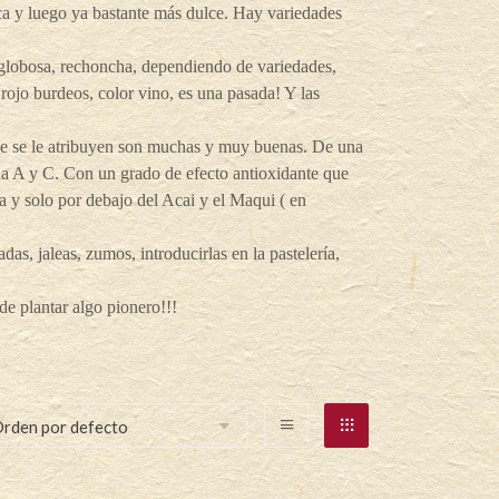
ca y luego ya bastante más dulce. Hay variedades
 globosa, rechoncha, dependiendo de variedades,
 rojo burdeos, color vino, es una pasada! Y las
que se le atribuyen son muchas y muy buenas. De una
na A y C. Con un grado de efecto antioxidante que
ia y solo por debajo del Acai y el Maqui ( en
as, jaleas, zumos, introducirlas en la pastelería,
de plantar algo pionero!!!