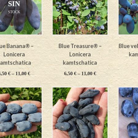
SIN
STOCK
lue Banana® –
Blue Treasure® –
Blue ve
Lonicera
Lonicera
kam
amtschatica
kamtschatica
6,50
€
–
11,00
€
6,50
€
–
11,00
€