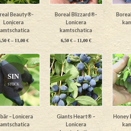
real Beauty®-
Boreal Blizzard®-
Boreal
Lonicera
Lonicera
kam
amtschatica
kamtschatica
6,50
€
–
11,00
€
6,50
€
–
11,00
€
SIN
STOCK
sbär – Lonicera
Giants Heart® –
Honey B
amtschatica
Lonicera
kam