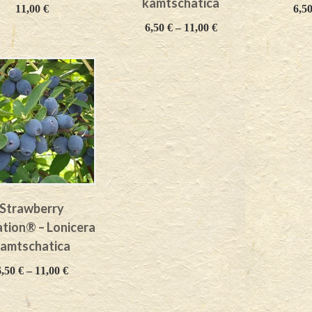
kamtschatica
11,00
€
6,5
6,50
€
–
11,00
€
Strawberry
tion® – Lonicera
amtschatica
6,50
€
–
11,00
€