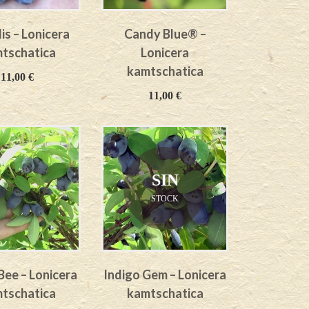
is – Lonicera
Candy Blue® –
tschatica
Lonicera
kamtschatica
11,00
€
11,00
€
SIN
STOCK
ee – Lonicera
Indigo Gem – Lonicera
tschatica
kamtschatica