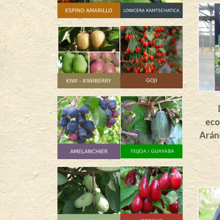
eco
Arán