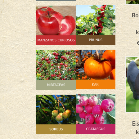
Bo
k
Ei
k