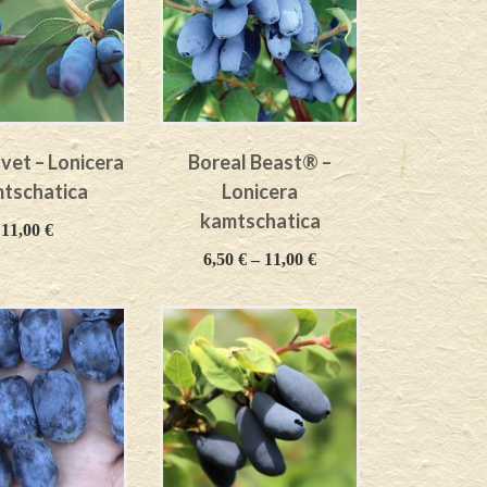
lvet – Lonicera
Boreal Beast® –
tschatica
Lonicera
kamtschatica
11,00
€
6,50
€
–
11,00
€