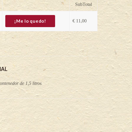
SubTotal
¡Me lo quedo!
€
11,00
NAL
ntenedor de 1,5 litros