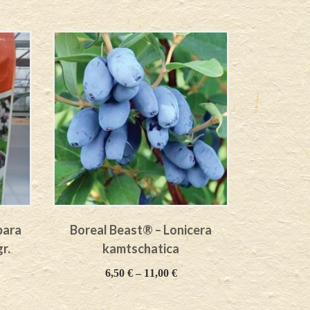
para
Boreal Beast® – Lonicera
Boreal 
r.
kamtschatica
k
6,50
€
–
11,00
€
6