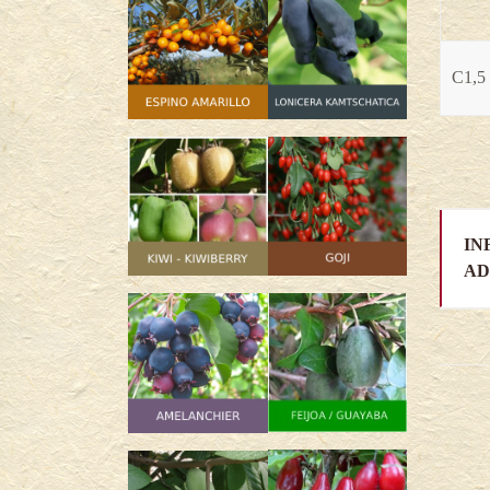
C1,5 
IN
AD