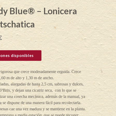
dy Blue® – Lonicera
tschatica
€
ones disponibles
vigorosa que crece moderadamente erguida. Crece
1,60 m de alto y 1,30 m de ancho.
adas, alargadas de hasta 2,5 cm, sabrosas y dulces,
6ºBrix, y dejan una cicatriz seca, con lo que se
lizar una cosecha mecánica, además de la manual, ya
ta se dispone de una manera fácil para recolectarla.
penas cae una vez madura y se mantiene en la planta.
temprana a media estación, que se puede recoger