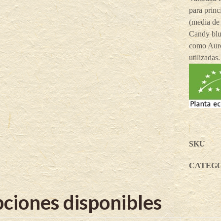
para princ
(media de
Candy blue
como Auro
utilizadas.
SKU
CATEG
ciones disponibles