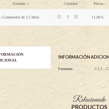
Formato
Cantidad
Precio
Candy
- Contenedor de 1,5 litros
11,00
€
Blue®
-
Lonicera
kamtschatica
quantity
FORMACIÓN
INFORMACIÓN ADICIO
ICIONAL
Formato
C1,5 – Co
Relacionado
PRODUCTOS