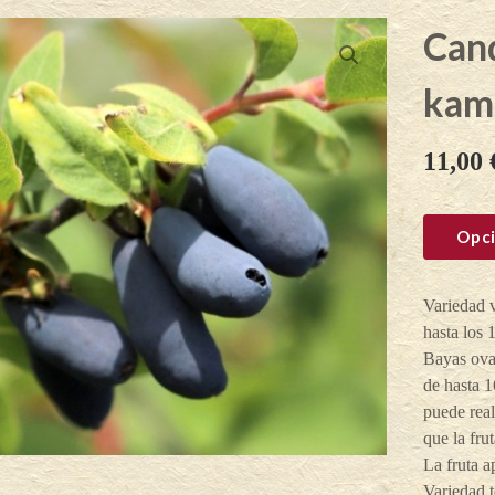
Can
kam
11,00
Opci
Variedad 
hasta los 
Bayas oval
de hasta 1
puede rea
que la fru
La fruta a
Variedad 