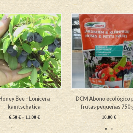
Honey Bee – Lonicera
DCM Abono ecológico 
kamtschatica
frutas pequeñas 750 g
6,50
€
–
11,00
€
10,00
€