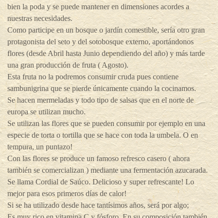
bien la poda y se puede mantener en dimensiones acordes a
nuestras necesidades.
Como participe en un bosque o jardín comestible, sería otro gran
protagonista del seto y del sotobosque externo, aportándonos
flores (desde Abril hasta Junio dependiendo del año) y más tarde
una gran producción de fruta ( Agosto).
Esta fruta no la podremos consumir cruda pues contiene
sambunigrina que se pierde únicamente cuando la cocinamos.
Se hacen mermeladas y todo tipo de salsas que en el norte de
europa se utilizan mucho.
Se utilizan las flores que se pueden consumir por ejemplo en una
especie de torta o tortilla que se hace con toda la umbela. O en
tempura, un puntazo!
Con las flores se produce un famoso refresco casero ( ahora
también se comercializan ) mediante una fermentación azucarada.
Se llama Cordial de Saúco. Delicioso y super refrescante! Lo
mejor para esos primeros días de calor!
Si se ha utilizado desde hace tantísimos años, será por algo;
Es muy rico en vitamina C y fósforo. En su composición también