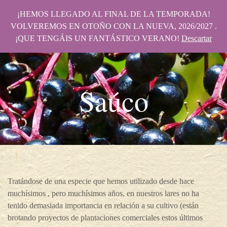
¡HEMOS LLEGADO AL FINAL DE LA TEMPORADA!
VOLVEREMOS EN OTOÑO CON LA NUEVA, 2026/2027 .
¡QUE TENGÁIS UN FANTÁSTICO VERANO!
Descartar
Saúco
Tratándose de una especie que hemos utilizado desde hace
muchísimos , pero muchísimos años, en nuestros lares no ha
tenido demasiada importancia en relación a su cultivo (están
brotando proyectos de plantaciones comerciales estos últimos