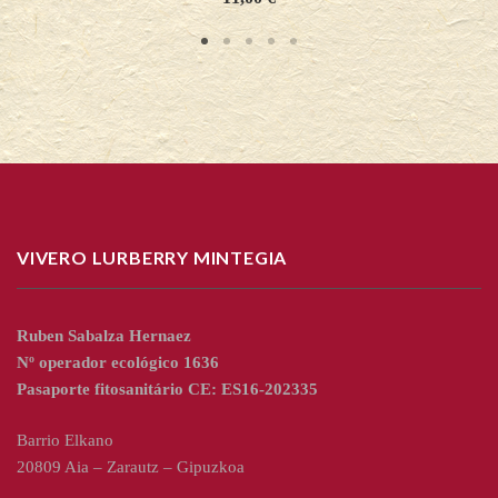
VIVERO LURBERRY MINTEGIA
Ruben Sabalza Hernaez
Nº operador ecológico 1636
Pasaporte fitosanitário CE: ES16-202335
Barrio Elkano
20809 Aia – Zarautz – Gipuzkoa