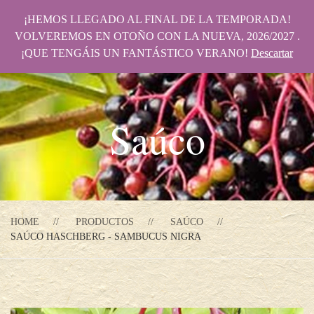
¡HEMOS LLEGADO AL FINAL DE LA TEMPORADA!
VOLVEREMOS EN OTOÑO CON LA NUEVA, 2026/2027 .
¡QUE TENGÁIS UN FANTÁSTICO VERANO!
Descartar
Saúco
HOME
PRODUCTOS
SAÚCO
SAÚCO HASCHBERG - SAMBUCUS NIGRA