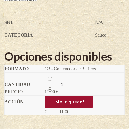
SKU
N/A
CATEGORÍA
Saúco
Opciones disponibles
C3 - Contenedor de 3 Litros
Saúco
Haschberg
-
11,00
Sambucus
€
nigra
quantity
¡Me lo quedo!
€
11,00