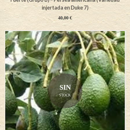
injertada en Duke 7)
40,00
€
SIN
STOCK