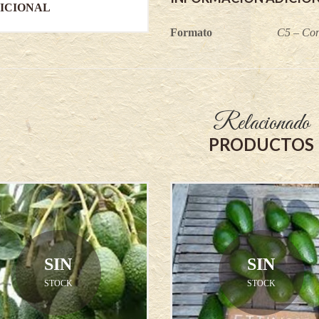
quantity
ICIONAL
Formato
C5 – Con
Relacionado
PRODUCTOS
SIN
SIN
STOCK
STOCK