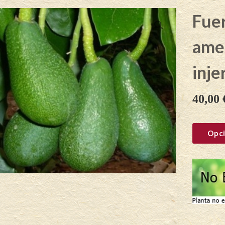
Fuer
ame
inje
40,00
Opci