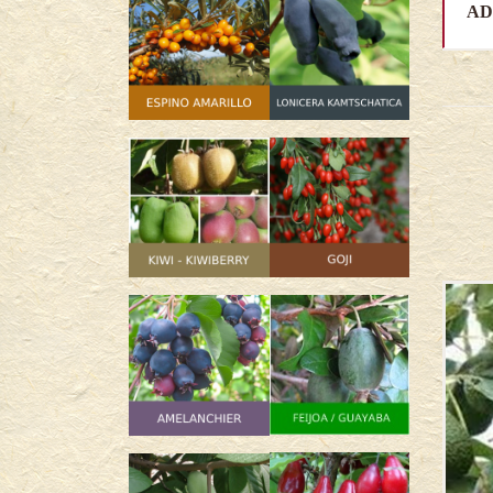
AD
SIN
STOCK