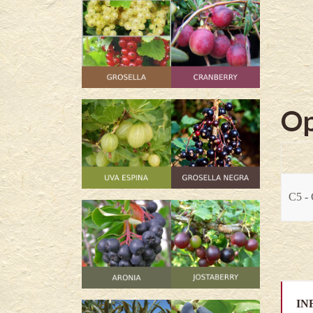
Op
C5 - 
IN