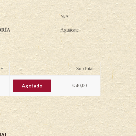
N/A
ORÍA
Aguacate
SubTotal
Agotado
€
40,00
NAL