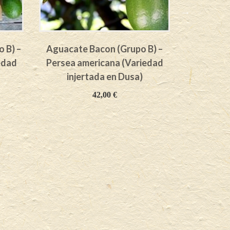
 B) –
Aguacate Bacon (Grupo B) –
Aguacate 
edad
Persea americana (Variedad
– Persea 
injertada en Dusa)
inje
42,00
€