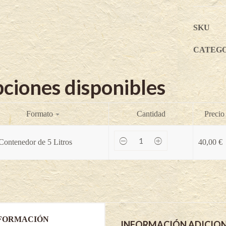
SKU
CATEG
ciones disponibles
Formato
Cantidad
Precio
Fuerte
Contenedor de 5 Litros
40,00
€
(Grupo
B)
-
Persea
americana
(Variedad
injertada
en
Duke
FORMACIÓN
7)
INFORMACIÓN ADICIO