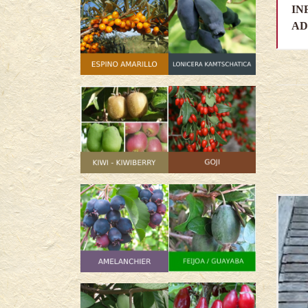
IN
AD
SIN
STOCK