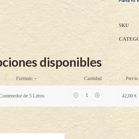
SKU
CATEG
ciones disponibles
Formato
Cantidad
Precio
Aguacate
Contenedor de 5 Litros
42,00
€
Hass
(Grupo
A)
-
Persea
americana
(Variedad
injertada
en