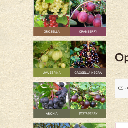
Op
C5 - 