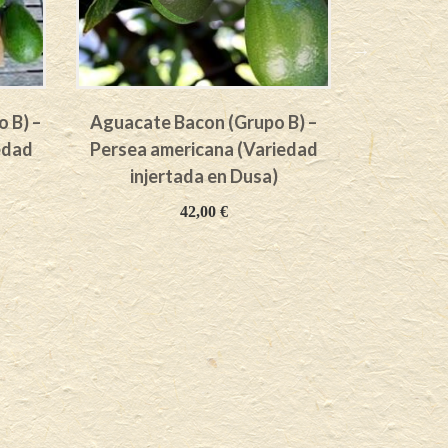
 B) –
Aguacate Bacon (Grupo B) –
Aguacate 
edad
Persea americana (Variedad
– Persea 
injertada en Dusa)
inje
42,00
€