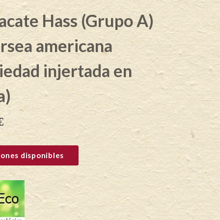
acate Hass (Grupo A)
ersea americana
iedad injertada en
a)
€
ones disponibles