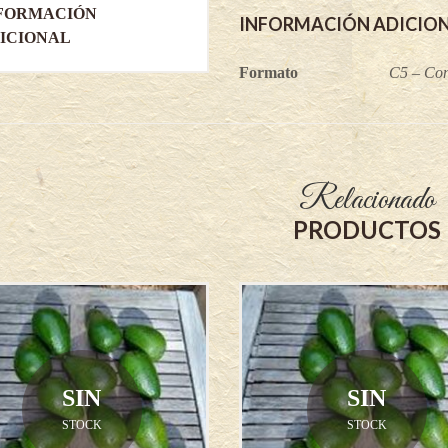
FORMACIÓN
Dusa)
INFORMACIÓN ADICIO
quantity
ICIONAL
Formato
C5 – Con
Relacionado
PRODUCTOS
SIN
SIN
STOCK
STOCK