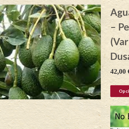
Agu
– P
(Var
Dus
42,00
Opci