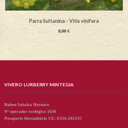
Parra Sultanina – Vitis vinifera
8,00
€
VIVERO LURBERRY MINTEGIA
Ruben Sabalza Hernaez
Nº operador ecológico 1636
Pasaporte fitosanitário CE: ES16-202335