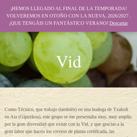
¡HEMOS LLEGADO AL FINAL DE LA TEMPORADA!
VOLVEREMOS EN OTOÑO CON LA NUEVA, 2026/2027 .
¡QUE TENGÁIS UN FANTÁSTICO VERANO!
Descartar
Vid
Como Técnico, que trabajo (también) en una bodega de Txakoli
en Aia (Gipuzkoa), este grupo se me presentaba muy, muy amplio
por la gran diversidad que existe con la Vid, y que gracias a la
gran labor que hacen los viveros de planta certificada, las