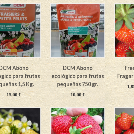
DCM Abono
DCM Abono
Fre
gico para frutas
ecológico para frutas
Fragar
queñas 1,5 Kg.
pequeñas 750 gr.
1,
15,00
€
10,00
€