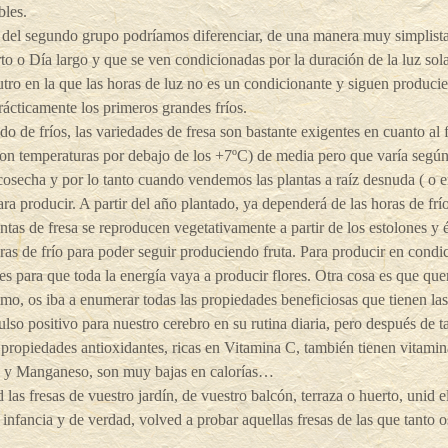
bles.
del segundo grupo podríamos diferenciar, de una manera muy simplista,
to o Día largo y que se ven condicionadas por la duración de la luz sol
tro en la que las horas de luz no es un condicionante y siguen produci
rácticamente los primeros grandes fríos.
o de fríos, las variedades de fresa son bastante exigentes en cuanto al f
on temperaturas por debajo de los +7ºC) de media pero que varía según l
osecha y por lo tanto cuando vendemos las plantas a raíz desnuda ( o e
para producir. A partir del año plantado, ya dependerá de las horas de frí
ntas de fresa se reproducen vegetativamente a partir de los estolones y
ras de frío para poder seguir produciendo fruta. Para producir en cond
es para que toda la energía vaya a producir flores. Otra cosa es que qu
imo, os iba a enumerar todas las propiedades beneficiosas que tienen las
lso positivo para nuestro cerebro en su rutina diaria, pero después de ta
propiedades antioxidantes, ricas en Vitamina C, también tienen vitami
o y Manganeso, son muy bajas en calorías…
 las fresas de vuestro jardín, de vuestro balcón, terraza o huerto, unid el
 infancia y de verdad, volved a probar aquellas fresas de las que tanto o