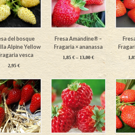
esa del bosque
Fresa Amandine® –
Fres
lla Alpine Yellow
Fragaria × ananassa
Fragar
Fragaria vesca
1,85
€
–
13,00
€
1,
2,95
€