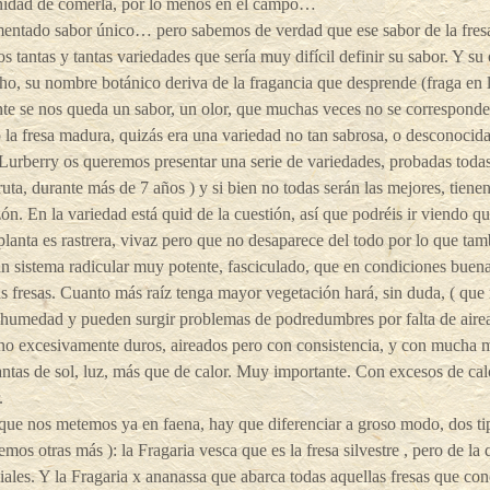
nidad de comerla, por lo menos en el campo…
entado sabor único… pero sabemos de verdad que ese sabor de la fresa
 tantas y tantas variedades que sería muy difícil definir su sabor. Y su 
o, su nombre botánico deriva de la fragancia que desprende (fraga en l
te se nos queda un sabor, un olor, que muchas veces no se correspond
 la fresa madura, quizás era una variedad no tan sabrosa, o desconoci
Lurberry os queremos presentar una serie de variedades, probadas tod
fruta, durante más de 7 años ) y si bien no todas serán las mejores, tiene
zón. En la variedad está quid de la cuestión, así que podréis ir viend
anta es rastrera, vivaz pero que no desaparece del todo por lo que ta
n sistema radicular muy potente, fasciculado, que en condiciones buena
s fresas. Cuanto más raíz tenga mayor vegetación hará, sin duda, ( qu
humedad y pueden surgir problemas de podredumbres por falta de airea
no excesivamente duros, aireados pero con consistencia, y con mucha ma
ntas de sol, luz, más que de calor. Muy importante. Con excesos de calor, 
.
ue nos metemos ya en faena, hay que diferenciar a groso modo, dos ti
emos otras más ): la Fragaria vesca que es la fresa silvestre , pero de 
ales. Y la Fragaria x ananassa que abarca todas aquellas fresas que con