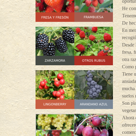
oportu
He com
Tenemos
De hech
En men
recogió
Desde 
fresa, 
otra ra
Como pl
Tiene u
ansiada
mucha 
suelos 
Son pla
vegetar
Ahora q
ofrecer
comerci