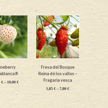
ineberry
Fresa del Bosque
ablanca®
Reina de los valles –
Fragaria vesca
0
€
–
10,00
€
1,85
€
–
7,80
€