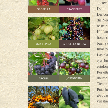
apeteci
Dentro 
Día cor
día Neu
hasta p
Habland
horas c
buena c
listas 
Las pla
esas ho
estolon
Por últ
un impu
Tienen 
Potasi
¡Probad
vuestra