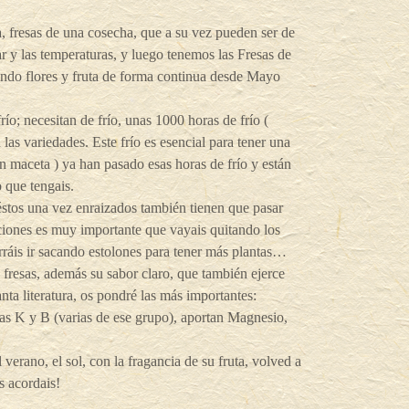
 fresas de una cosecha, que a su vez pueden ser de
ar y las temperaturas, y luego tenemos las Fresas de
endo flores y fruta de forma continua desde Mayo
río; necesitan de frío, unas 1000 horas de frío (
as variedades. Este frío es esencial para tener una
n maceta ) ya han pasado esas horas de frío y están
o que tengais.
 éstos una vez enraizados también tienen que pasar
iciones es muy importante que vayais quitando los
erráis ir sacando estolones para tener más plantas…
 fresas, además su sabor claro, que también ejerce
nta literatura, os pondré las más importantes:
nas K y B (varias de ese grupo), aportan Magnesio,
 verano, el sol, con la fragancia de su fruta, volved a
s acordais!