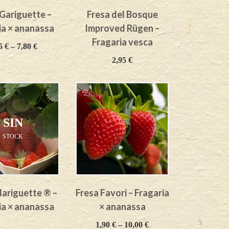
 Gariguette –
Fresa del Bosque
ia × ananassa
Improved Rügen –
Fragaria vesca
85
€
–
7,80
€
2,95
€
SIN
STOCK
ariguette ® –
Fresa Favori – Fragaria
ia × ananassa
× ananassa
1,90
€
–
10,00
€