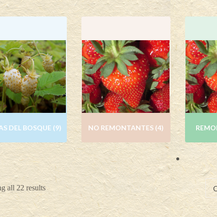
AS DEL BOSQUE
(9)
NO REMONTANTES
(4)
REMO
 all 22 results