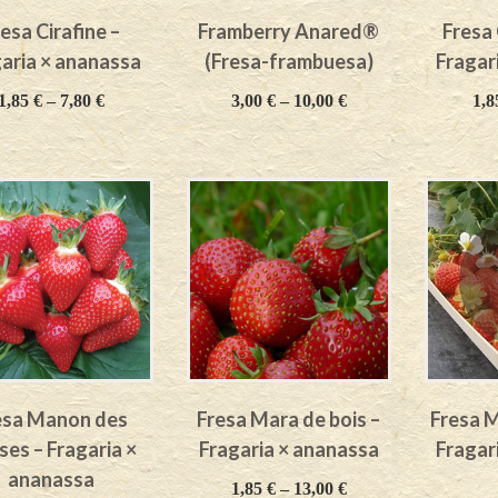
esa Cirafine –
Framberry Anared®
Fresa
aria × ananassa
(Fresa-frambuesa)
Fragar
1,85
€
–
7,80
€
3,00
€
–
10,00
€
1,
esa Manon des
Fresa Mara de bois –
Fresa M
ses – Fragaria ×
Fragaria × ananassa
Fragar
ananassa
1,85
€
–
13,00
€