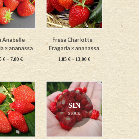
a Anabelle –
Fresa Charlotte –
ia × ananassa
Fragaria × ananassa
85
€
–
7,80
€
1,85
€
–
13,00
€
SIN
STOCK