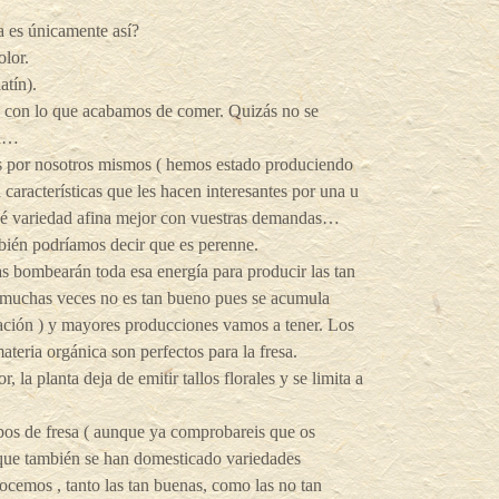
 es únicamente así?
olor.
atín).
e con lo que acabamos de comer. Quizás no se
da…
as por nosotros mismos ( hemos estado produciendo
n características que les hacen interesantes por una u
o qué variedad afina mejor con vuestras demandas…
mbién podríamos decir que es perenne.
s bombearán toda esa energía para producir las tan
e muchas veces no es tan bueno pues se acumula
ción ) y mayores producciones vamos a tener. Los
teria orgánica son perfectos para la fresa.
la planta deja de emitir tallos florales y se limita a
pos de fresa ( aunque ya comprobareis que os
la que también se han domesticado variedades
ocemos , tanto las tan buenas, como las no tan