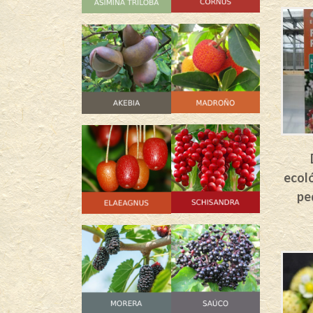
ecoló
pe