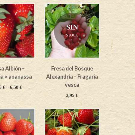
SIN
STOCK
sa Albión –
Fresa del Bosque
ia × ananassa
Alexandria – Fragaria
vesca
85
€
–
6,50
€
2,95
€