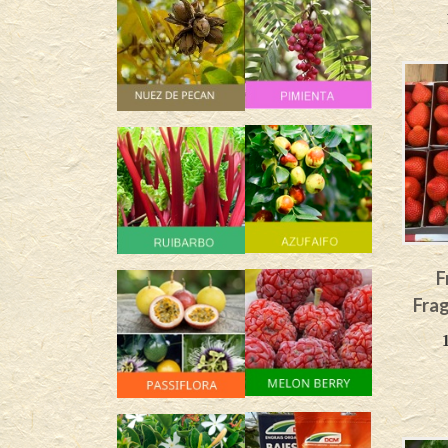
F
Frag