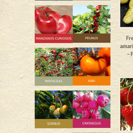
Fr
amari
– 