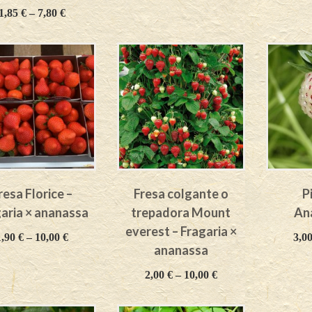
1,85
€
–
7,80
€
resa Florice –
Fresa colgante o
P
aria × ananassa
trepadora Mount
An
everest – Fragaria ×
1,90
€
–
10,00
€
3,0
ananassa
2,00
€
–
10,00
€