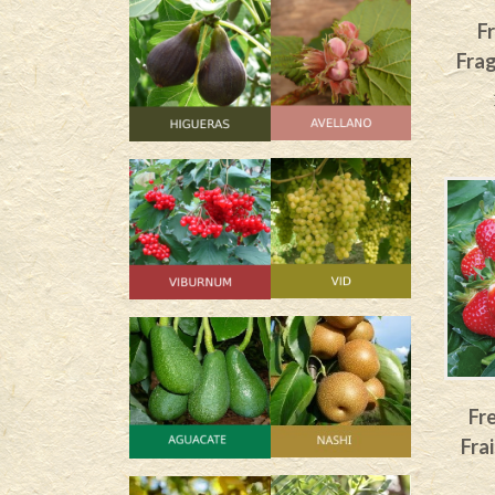
Fr
Frag
Fr
Frai