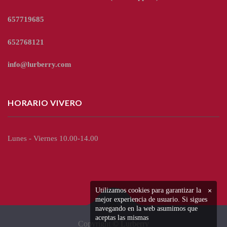
657719685
652768121
info@lurberry.com
HORARIO VIVERO
Lunes - Viernes 10.00-14.00
Utilizamos cookies para garantizar la
×
mejor experiencia de usuario. Si sigues
navegando en la web asumimos que
aceptas las mismas
Copyright © Lurberry