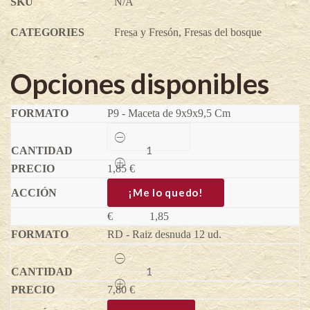
SKU
N/A
CATEGORIES
Fresa y Fresón
,
Fresas del bosque
Opciones disponibles
P9 - Maceta de 9x9x9,5 Cm
Fresa
del
Bosque
1,85
Reina
€
de
los
¡Me lo quedo!
valles
-
€
1,85
Fragaria
RD - Raiz desnuda 12 ud.
vesca
quantity
Fresa
del
Bosque
7,80
Reina
€
de