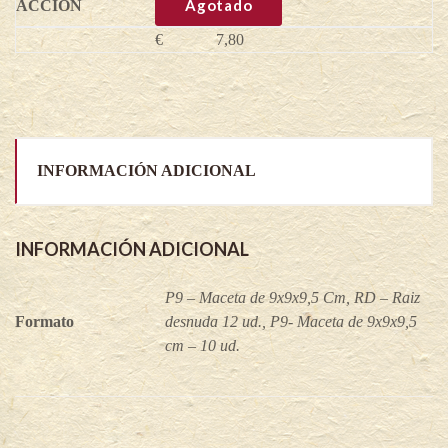
los
Agotado
valles
-
€
7,80
Fragaria
vesca
quantity
INFORMACIÓN ADICIONAL
INFORMACIÓN ADICIONAL
P9 – Maceta de 9x9x9,5 Cm, RD – Raiz
Formato
desnuda 12 ud., P9- Maceta de 9x9x9,5
cm – 10 ud.