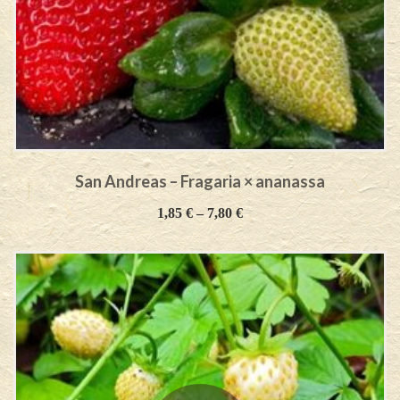
San Andreas – Fragaria × ananassa
1,85
€
–
7,80
€