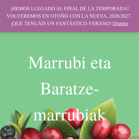
¡HEMOS LLEGADO AL FINAL DE LA TEMPORADA!
VOLVEREMOS EN OTOÑO CON LA NUEVA, 2026/2027 .
¡QUE TENGÁIS UN FANTÁSTICO VERANO!
Dismiss
Marrubi eta
Baratze-
marrubiak