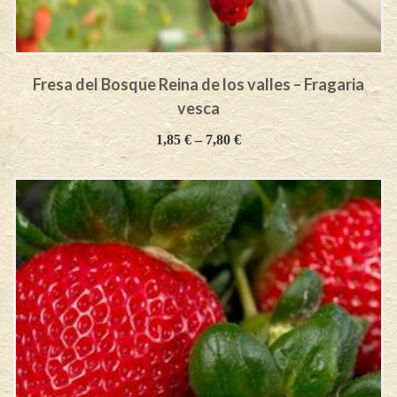
Fresa del Bosque Reina de los valles – Fragaria
vesca
1,85
€
–
7,80
€