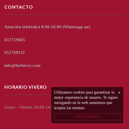
CONTACTO
Atención telefónica 8.00-18.00
(Whatsapp no)
657719685
652768121
info@lurberry.com
HORARIO VIVERO
Utilizamos cookies para garantizar la
×
mejor experiencia de usuario. Si sigues
navegando en la web asumimos que
Lunes - Viernes 10.00-14.00
aceptas las mismas
ENTENDIDO