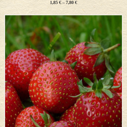
1,85
€
–
7,80
€