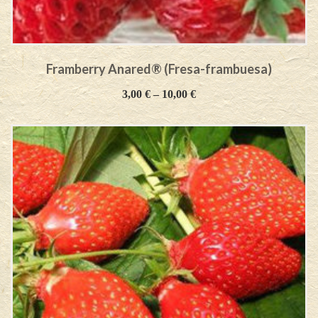
Framberry Anared® (Fresa-frambuesa)
3,00
€
–
10,00
€