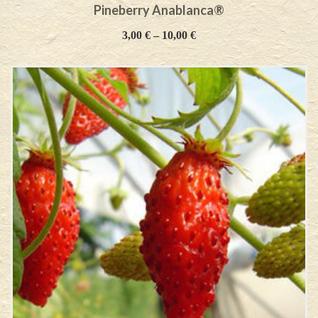
Pineberry Anablanca®
3,00
€
–
10,00
€