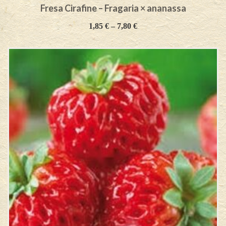
Fresa Cirafine – Fragaria × ananassa
1,85
€
–
7,80
€