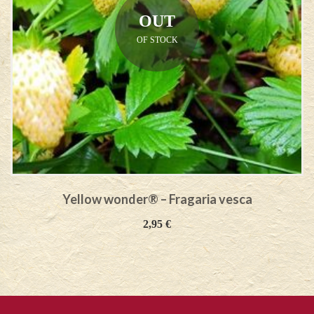
OUT
OF STOCK
Yellow wonder® – Fragaria vesca
2,95
€