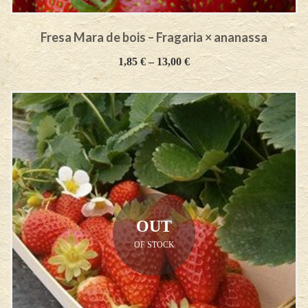
Fresa Mara de bois – Fragaria × ananassa
1,85
€
–
13,00
€
OUT
OF STOCK