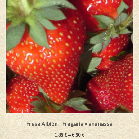
Fresa Albión – Fragaria × ananassa
1,85
€
–
6,50
€