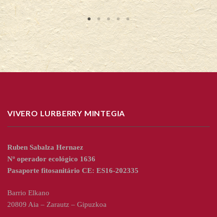
VIVERO LURBERRY MINTEGIA
Ruben Sabalza Hernaez
Nº operador ecológico 1636
Pasaporte fitosanitário CE: ES16-202335
Barrio Elkano
20809 Aia – Zarautz – Gipuzkoa