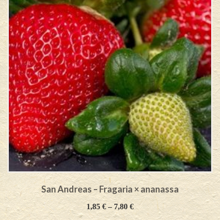
San Andreas – Fragaria × ananassa
1,85
€
–
7,80
€