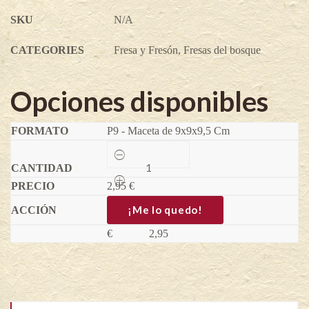
SKU
N/A
CATEGORIES
Fresa y Fresón
,
Fresas del bosque
Opciones disponibles
P9 - Maceta de 9x9x9,5 Cm
Fresa
del
bosque
2,95
amarilla
€
Alpine
Yellow
¡Me lo quedo!
-
Fragaria
€
2,95
vesca
quantity