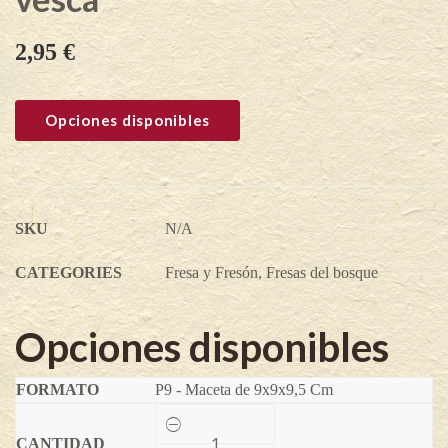
2,95
€
Opciones disponibles
SKU
N/A
CATEGORIES
Fresa y Fresón
,
Fresas del bosque
Opciones disponibles
P9 - Maceta de 9x9x9,5 Cm
Yellow
wonder®