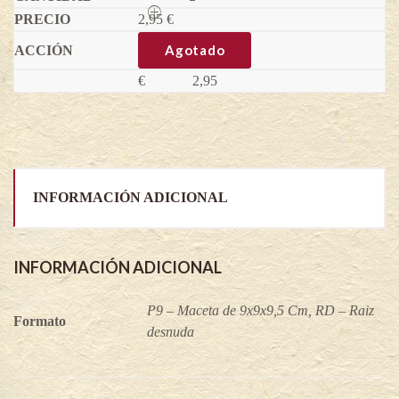
-
2,95
Fragaria
€
vesca
quantity
Agotado
€
2,95
INFORMACIÓN ADICIONAL
INFORMACIÓN ADICIONAL
P9 – Maceta de 9x9x9,5 Cm, RD – Raiz
Formato
desnuda