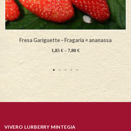
Fresa Gariguette – Fragaria × ananassa
1,85
€
–
7,80
€
VIVERO LURBERRY MINTEGIA