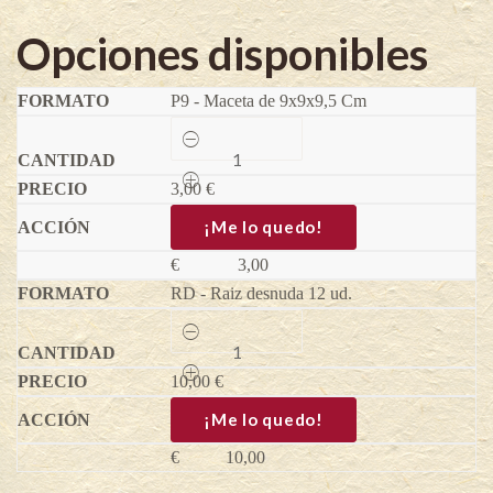
Opciones disponibles
P9 - Maceta de 9x9x9,5 Cm
Pineberry
Anablanca®
quantity
3,00
€
¡Me lo quedo!
€
3,00
RD - Raiz desnuda 12 ud.
Pineberry
Anablanca®
quantity
10,00
€
¡Me lo quedo!
€
10,00