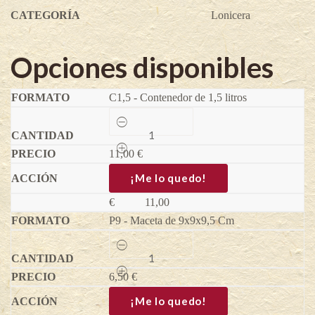
CATEGORÍA
Lonicera
Opciones disponibles
C1,5 - Contenedor de 1,5 litros
Honey
Bee
-
11,00
Lonicera
€
kamtschatica
quantity
¡Me lo quedo!
€
11,00
P9 - Maceta de 9x9x9,5 Cm
Honey
Bee
-
6,50
Lonicera
€
kamtschatica
quantity
¡Me lo quedo!