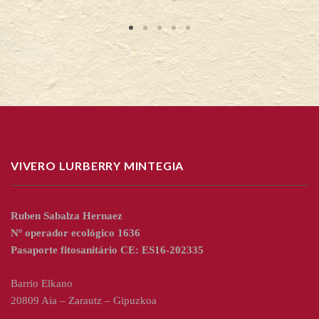
VIVERO LURBERRY MINTEGIA
Ruben Sabalza Hernaez
Nº operador ecológico 1636
Pasaporte fitosanitário CE: ES16-202335
Barrio Elkano
20809 Aia – Zarautz – Gipuzkoa