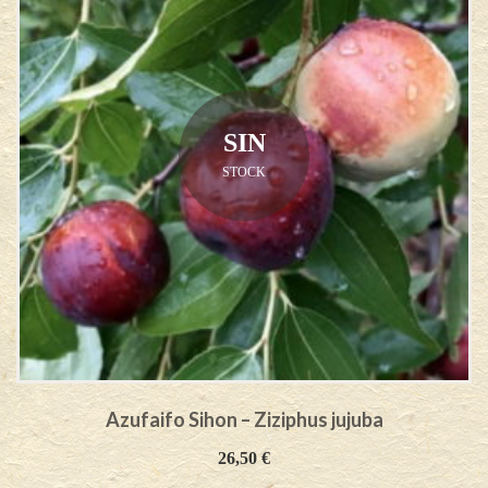
SIN
STOCK
Azufaifo Sihon – Ziziphus jujuba
26,50
€