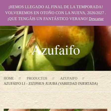
¡HEMOS LLEGADO AL FINAL DE LA TEMPORADA!
VOLVEREMOS EN OTOÑO CON LA NUEVA, 2026/2027 .
¡QUE TENGÁIS UN FANTÁSTICO VERANO!
Descartar
Azufaifo
HOME
PRODUCTOS
AZUFAIFO
AZUFAIFO LI - ZIZIPHUS JUJUBA (VARIEDAD INJERTADA)