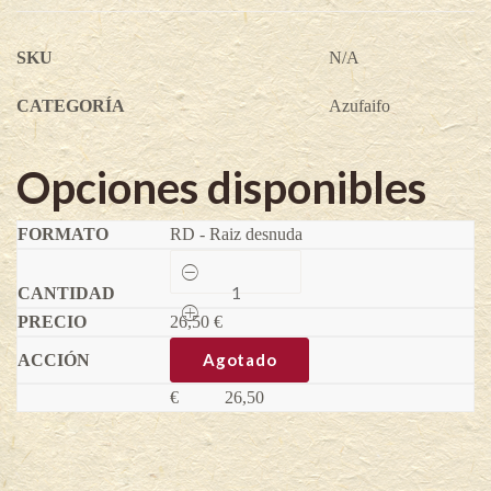
SKU
N/A
CATEGORÍA
Azufaifo
Opciones disponibles
RD - Raiz desnuda
Azufaifo
Li
-
26,50
Ziziphus
€
jujuba
(Variedad
Agotado
injertada)
quantity
€
26,50