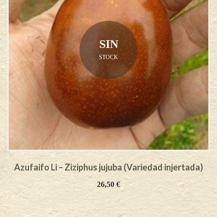
SIN
STOCK
Azufaifo Li – Ziziphus jujuba (Variedad injertada)
26,50
€