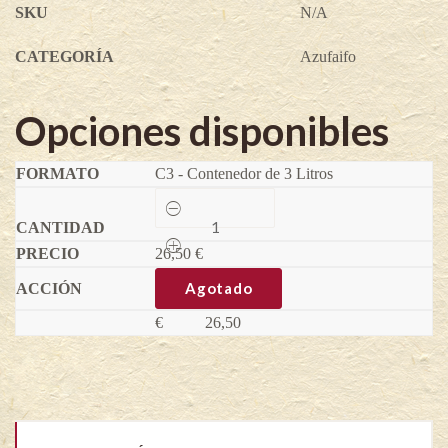
SKU
N/A
CATEGORÍA
Azufaifo
Opciones disponibles
C3 - Contenedor de 3 Litros
Azufaifo
Chun
-
26,50
Ziziphus
€
jujuba
quantity
Agotado
€
26,50