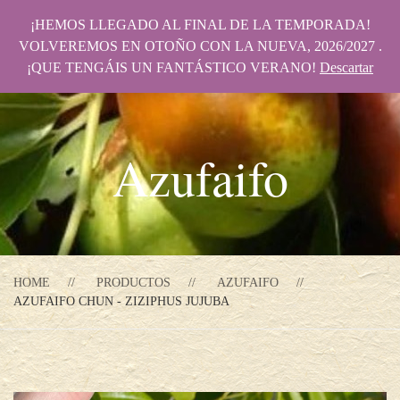
¡HEMOS LLEGADO AL FINAL DE LA TEMPORADA!
VOLVEREMOS EN OTOÑO CON LA NUEVA, 2026/2027 .
¡QUE TENGÁIS UN FANTÁSTICO VERANO!
Descartar
Azufaifo
HOME
PRODUCTOS
AZUFAIFO
AZUFAIFO CHUN - ZIZIPHUS JUJUBA