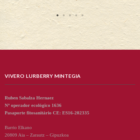
VIVERO LURBERRY MINTEGIA
Ruben Sabalza Hernaez
Nº operador ecológico 1636
Pasaporte fitosanitário CE: ES16-202335
Barrio Elkano
20809 Aia – Zarautz – Gipuzkoa