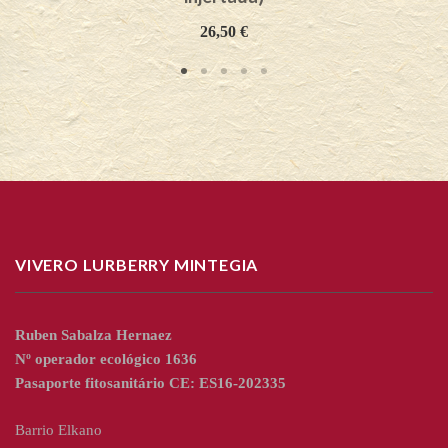
26,50
€
VIVERO LURBERRY MINTEGIA
Ruben Sabalza Hernaez
Nº operador ecológico 1636
Pasaporte fitosanitário CE: ES16-202335
Barrio Elkano