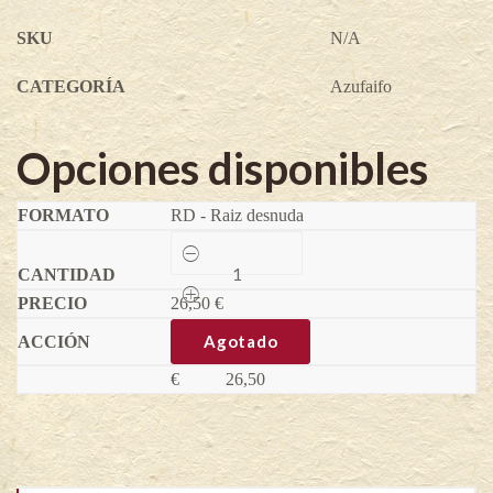
SKU
N/A
CATEGORÍA
Azufaifo
Opciones disponibles
RD - Raiz desnuda
Azufaifo
Lang
-
26,50
Ziziphus
€
jujuba
(Variedad
Agotado
injertada)
quantity
€
26,50