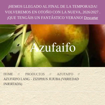
¡HEMOS LLEGADO AL FINAL DE LA TEMPORADA!
VOLVEREMOS EN OTOÑO CON LA NUEVA, 2026/2027 .
¡QUE TENGÁIS UN FANTÁSTICO VERANO!
Descartar
Azufaifo
HOME
PRODUCTOS
AZUFAIFO
AZUFAIFO LANG - ZIZIPHUS JUJUBA (VARIEDAD
INJERTADA)