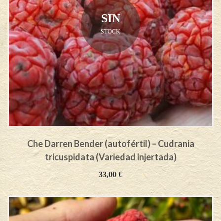
SIN
STOCK
Che Darren Bender (autofértil) – Cudrania
tricuspidata (Variedad injertada)
33,00
€