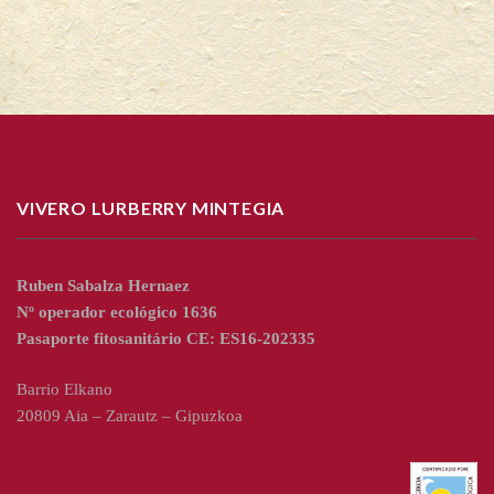
VIVERO LURBERRY MINTEGIA
Ruben Sabalza Hernaez
Nº operador ecológico 1636
Pasaporte fitosanitário CE: ES16-202335
Barrio Elkano
20809 Aia – Zarautz – Gipuzkoa