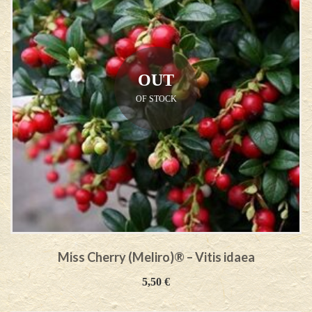
OUT
OF STOCK
Miss Cherry (Meliro)® – Vitis idaea
5,50
€