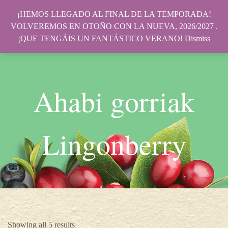
¡HEMOS LLEGADO AL FINAL DE LA TEMPORADA!
VOLVEREMOS EN OTOÑO CON LA NUEVA, 2026/2027 .
¡QUE TENGÁIS UN FANTÁSTICO VERANO!
Dismiss
Ahabi gorriak
Lingonberry
Showing all 5 results