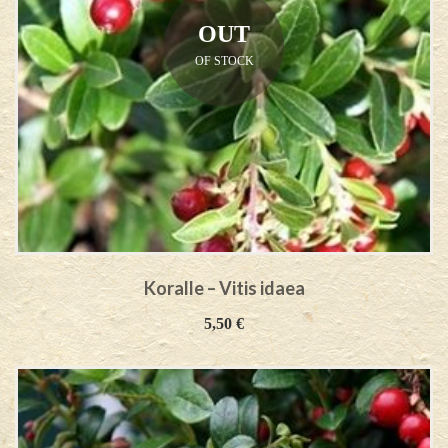
OUT
OF STOCK
Koralle – Vitis idaea
5,50
€