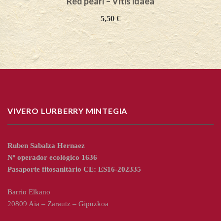
Red pearl – Vitis idaea
5,50
€
VIVERO LURBERRY MINTEGIA
Ruben Sabalza Hernaez
Nº operador ecológico 1636
Pasaporte fitosanitário CE: ES16-202335
Barrio Elkano
20809 Aia – Zarautz – Gipuzkoa