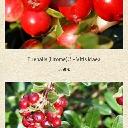
Fireballs (Lirome)® – Vitis idaea
5,50
€