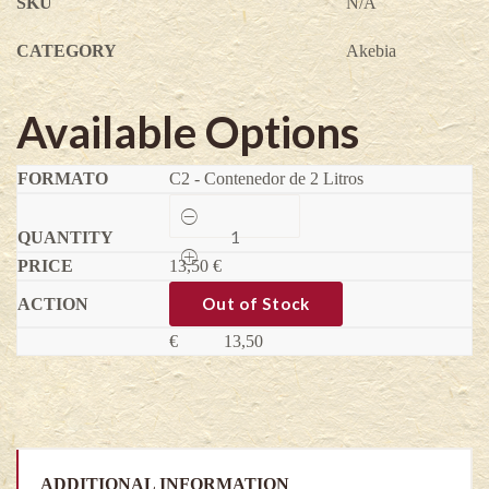
SKU
N/A
CATEGORY
Akebia
Available Options
C2 - Contenedor de 2 Litros
Akebia
x
pentaphylla-
13,50
Akebia
€
x
pentaphylla
Out of Stock
quantity
€
13,50
ADDITIONAL INFORMATION