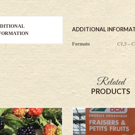
x
occidentalis
quantity
DITIONAL
ADDITIONAL INFORMA
FORMATION
Formato
C1,5 – C
Related
PRODUCTS