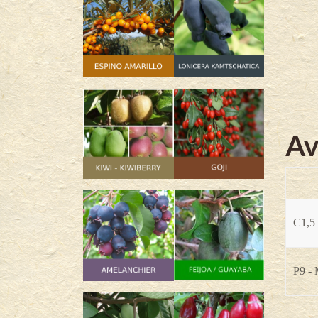
Av
C1,5 
P9 -