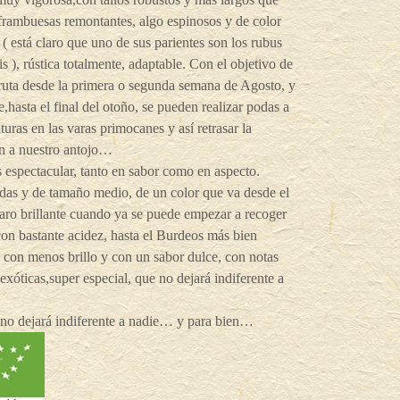
 frambuesas remontantes, algo espinosos y de color
s ( está claro que uno de sus parientes son los rubus
is ), rústica totalmente, adaptable. Con el objetivo de
ruta desde la primera o segunda semana de Agosto, y
re,hasta el final del otoño, se pueden realizar podas a
lturas en las varas primocanes y así retrasar la
n a nuestro antojo…
s espectacular, tanto en sabor como en aspecto.
as y de tamaño medio, de un color que va desde el
aro brillante cuando ya se puede empezar a recoger
on bastante acidez, hasta el Burdeos más bien
 con menos brillo y con un sabor dulce, con notas
 exóticas,super especial, que no dejará indiferente a
 no dejará indiferente a nadie… y para bien…