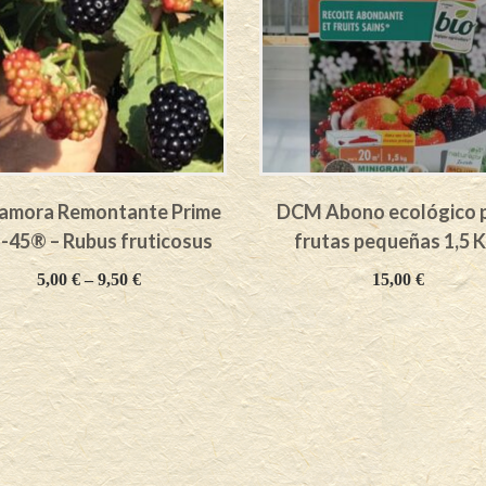
amora Remontante Prime
DCM Abono ecológico 
 -45® – Rubus fruticosus
frutas pequeñas 1,5 K
5,00
€
–
9,50
€
15,00
€