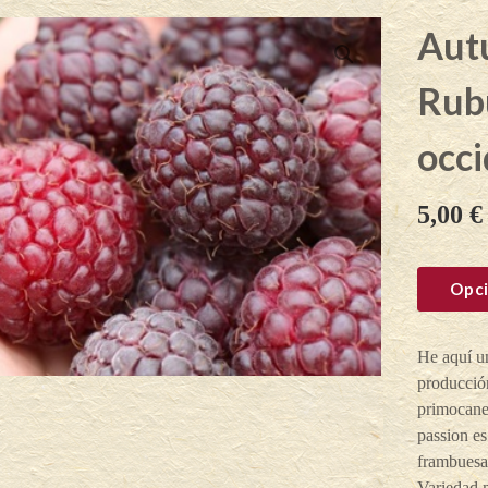
Aut
Rub
occi
5,00
€
Opci
He aquí u
producción
primocane
passion es
frambuesa
Variedad m