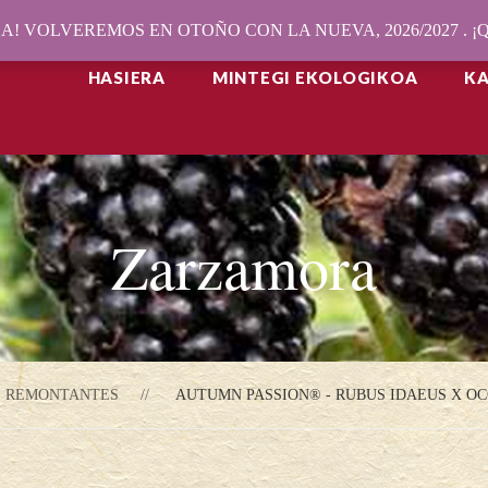
! VOLVEREMOS EN OTOÑO CON LA NUEVA, 2026/2027 . 
HASIERA
MINTEGI EKOLOGIKOA
K
Zarzamora
REMONTANTES
AUTUMN PASSION® - RUBUS IDAEUS X OC