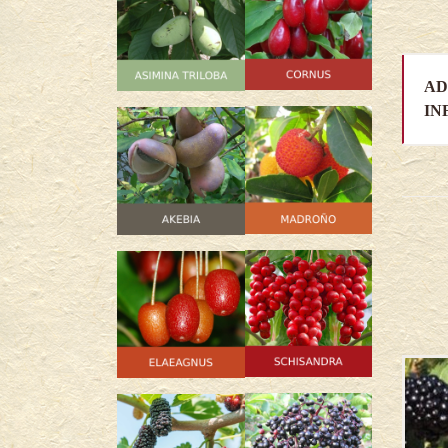
AD
IN