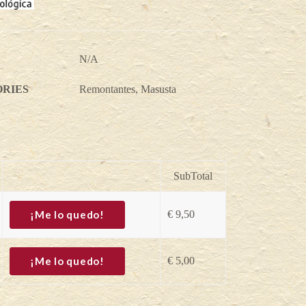
N/A
RIES
Remontantes
,
Masusta
SubTotal
¡Me lo quedo!
€
9,50
¡Me lo quedo!
€
5,00