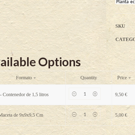
SKU
CATEGO
ailable Options
Formato
Quantity
Price
Autumn
- Contenedor de 1,5 litros
9,50
€
Passion®
-
Rubus
idaeus
Autumn
 Maceta de 9x9x9,5 Cm
5,00
€
x
Passion®
occidentalis
-
quantity
Rubus
idaeus