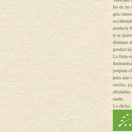
los de las
gris claro
occidental
producir f
si se quie
distintas a
producció
La fruta e
Redondead
purpura cl
pero aún c
oscuro, ya
afrutadas,
nadie.
Lo dicho,