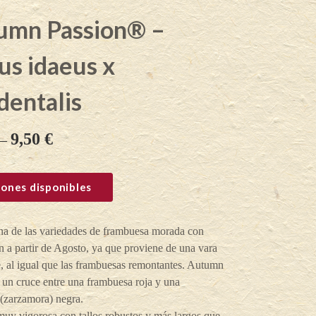
umn Passion® –
us idaeus x
dentalis
9,50
€
–
ones disponibles
na de las variedades de frambuesa morada con
 a partir de Agosto, ya que proviene de una vara
, al igual que las frambuesas remontantes. Autumn
 un cruce entre una frambuesa roja y una
(zarzamora) negra.
uy vigorosa,con tallos robustos y más largos que