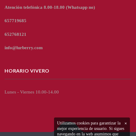
Atención telefónica 8.00-18.00
(Whatsapp no)
657719685
652768121
info@lurberry.com
HORARIO VIVERO
Lunes - Viernes 10.00-14.00
Utilizamos cookies para garantizar la
×
mejor experiencia de usuario. Si sigues
navegando en la web asumimos que