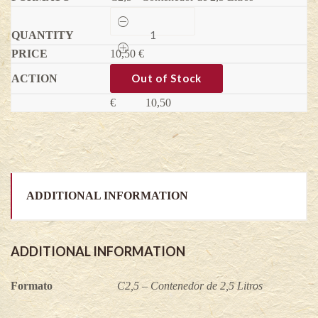
Ugni
Elite
-
10,50
Ugni
€
molinae
quantity
Out of Stock
€
10,50
ADDITIONAL INFORMATION
ADDITIONAL INFORMATION
Formato
C2,5 – Contenedor de 2,5 Litros