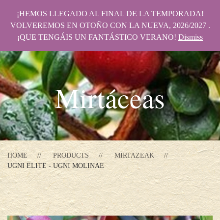
¡HEMOS LLEGADO AL FINAL DE LA TEMPORADA!
VOLVEREMOS EN OTOÑO CON LA NUEVA, 2026/2027 .
¡QUE TENGÁIS UN FANTÁSTICO VERANO!
Dismiss
Mirtáceas
HOME
PRODUCTS
MIRTAZEAK
UGNI ELITE - UGNI MOLINAE