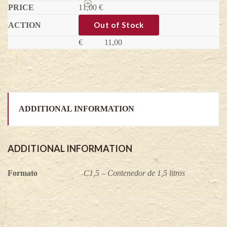
11,00
Kiwiño
€
Superjumbo
(Hembra)
Out of Stock
-
Actinidia
€
11,00
arguta
quantity
ADDITIONAL INFORMATION
ADDITIONAL INFORMATION
Formato
C1,5 – Contenedor de 1,5 litros