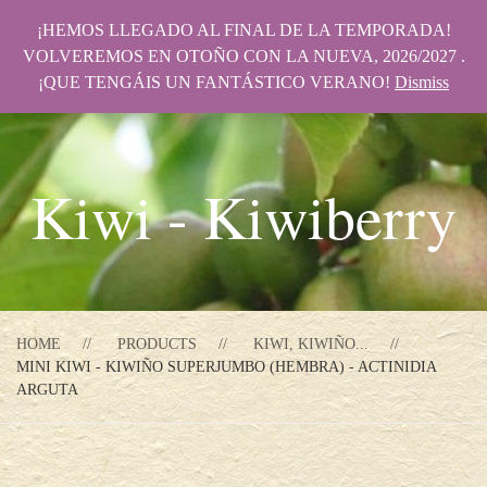
¡HEMOS LLEGADO AL FINAL DE LA TEMPORADA!
VOLVEREMOS EN OTOÑO CON LA NUEVA, 2026/2027 .
¡QUE TENGÁIS UN FANTÁSTICO VERANO!
Dismiss
Kiwi - Kiwiberry
HOME
PRODUCTS
KIWI, KIWIÑO...
MINI KIWI - KIWIÑO SUPERJUMBO (HEMBRA) - ACTINIDIA
ARGUTA