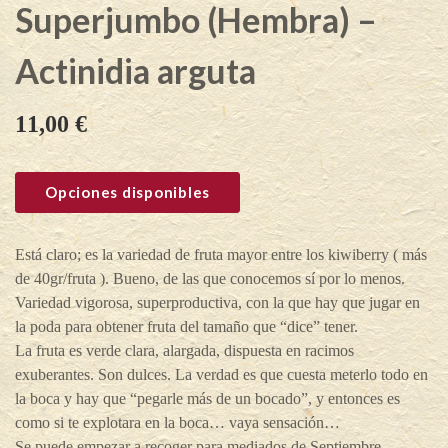
Superjumbo (Hembra) –
Actinidia arguta
11,00
€
Opciones disponibles
Está claro; es la variedad de fruta mayor entre los kiwiberry ( más
de 40gr/fruta ). Bueno, de las que conocemos sí por lo menos.
Variedad vigorosa, superproductiva, con la que hay que jugar en
la poda para obtener fruta del tamaño que “dice” tener.
La fruta es verde clara, alargada, dispuesta en racimos
exuberantes. Son dulces. La verdad es que cuesta meterlo todo en
la boca y hay que “pegarle más de un bocado”, y entonces es
como si te explotara en la boca… vaya sensación…
Se puede empezar a recoger para mediados de Septiembre.