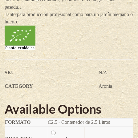
pasada…
Tanto para producción profesional como para un jardín mediano o
huerto.
SKU
N/A
CATEGORY
Aronia
Available Options
C2,5 - Contenedor de 2,5 Litros
Aronia
Rubina