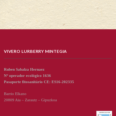
VIVERO LURBERRY MINTEGIA
Ruben Sabalza Hernaez
Nº operador ecológico 1636
Pasaporte fitosanitário CE: ES16-202335
Barrio Elkano
20809 Aia – Zarautz – Gipuzkoa