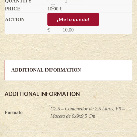
-
10,00
Aronia
€
melanocarpa
quantity
¡Me lo quedo!
€
10,00
ADDITIONAL INFORMATION
ADDITIONAL INFORMATION
C2,5 – Contenedor de 2,5 Litros, P9 –
Formato
Maceta de 9x9x9,5 Cm