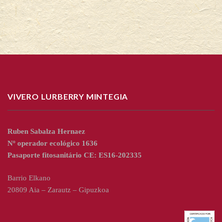
VIVERO LURBERRY MINTEGIA
Ruben Sabalza Hernaez
Nº operador ecológico 1636
Pasaporte fitosanitário CE: ES16-202335
Barrio Elkano
20809 Aia – Zarautz – Gipuzkoa