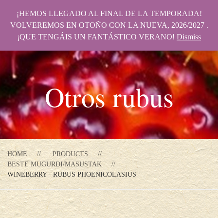
¡HEMOS LLEGADO AL FINAL DE LA TEMPORADA!
VOLVEREMOS EN OTOÑO CON LA NUEVA, 2026/2027 .
¡QUE TENGÁIS UN FANTÁSTICO VERANO!
Dismiss
Otros rubus
HOME
PRODUCTS
BESTE MUGURDI/MASUSTAK
WINEBERRY - RUBUS PHOENICOLASIUS