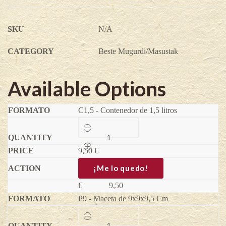
SKU
N/A
CATEGORY
Beste Mugurdi/Masustak
Available Options
C1,5 - Contenedor de 1,5 litros
Wineberry
-
Rubus
9,50
phoenicolasius
€
quantity
¡Me lo quedo!
€
9,50
P9 - Maceta de 9x9x9,5 Cm
Wineberry
-