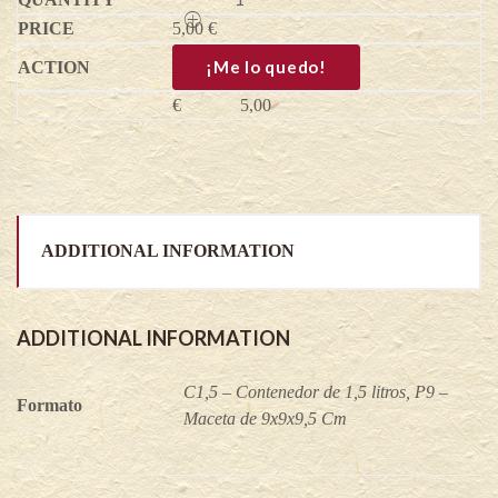
Rubus
5,00
phoenicolasius
€
quantity
¡Me lo quedo!
€
5,00
ADDITIONAL INFORMATION
ADDITIONAL INFORMATION
C1,5 – Contenedor de 1,5 litros, P9 –
Formato
Maceta de 9x9x9,5 Cm