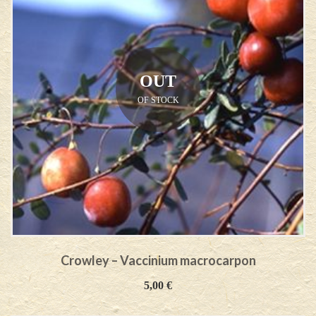
OUT
OF STOCK
Crowley – Vaccinium macrocarpon
5,00
€