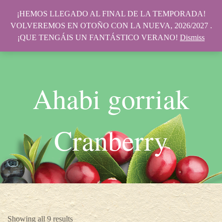
¡HEMOS LLEGADO AL FINAL DE LA TEMPORADA!
VOLVEREMOS EN OTOÑO CON LA NUEVA, 2026/2027 .
¡QUE TENGÁIS UN FANTÁSTICO VERANO!
Dismiss
Ahabi gorriak
Cranberry
Showing all 9 results