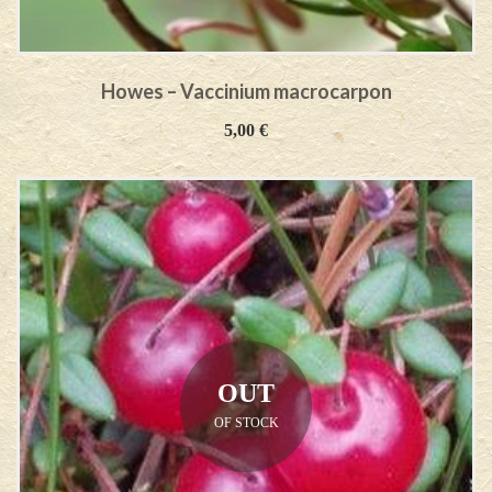
Howes – Vaccinium macrocarpon
5,00
€
OUT
OF STOCK