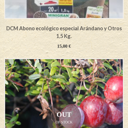
DCM Abono ecológico especial Arándano y Otros
1,5 Kg.
15,00
€
OUT
OF STOCK