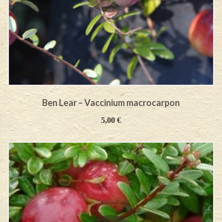
Ben Lear – Vaccinium macrocarpon
5,00
€