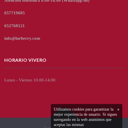
Atención telefónica 8.00-18.00
(Whatsapp no)
657719685
652768121
info@lurberry.com
HORARIO VIVERO
Lunes - Viernes 10.00-14.00
Utilizamos cookies para garantizar la
×
mejor experiencia de usuario. Si sigues
navegando en la web asumimos que
aceptas las mismas