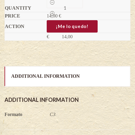
Amela
-
Amelanchier
14,00
alnifolia
€
quantity
¡Me lo quedo!
€
14,00
ADDITIONAL INFORMATION
ADDITIONAL INFORMATION
Formato
C3