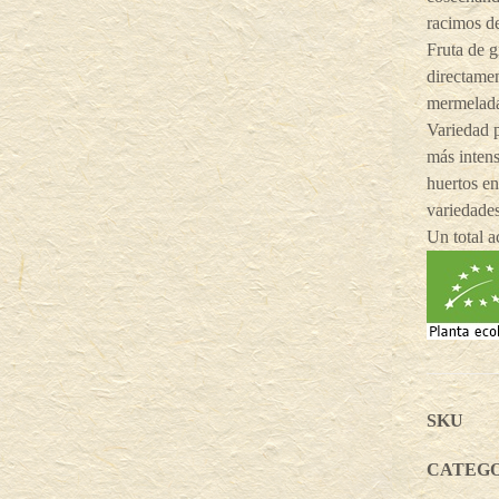
racimos d
Fruta de 
directamen
mermeladas
Variedad 
más intens
huertos en
variedade
Un total 
SKU
CATEG