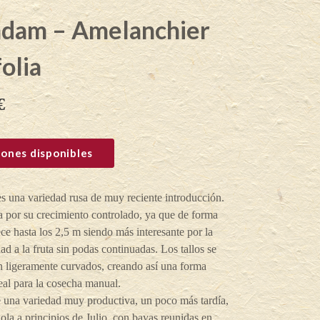
dam – Amelanchier
folia
€
ones disponibles
 una variedad rusa de muy reciente introducción.
 por su crecimiento controlado, ya que de forma
ece hasta los 2,5 m siendo más interesante por la
dad a la fruta sin podas continuadas. Los tallos se
n ligeramente curvados, creando así una forma
deal para la cosecha manual.
e una variedad muy productiva, un poco más tardía,
la a principios de Julio, con bayas reunidas en