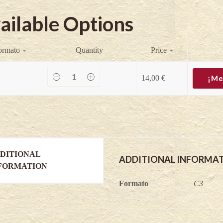
ailable Options
ormato
Quantity
Price
Mandam
14,00
€
¡Me
-
Amelanchier
alnifolia
quantity
DITIONAL
ADDITIONAL INFORMA
FORMATION
Formato
C3