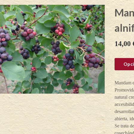
Man
alni
14,00
Opci
Mandam es
Promovida
natural cr
accesibili
desarrolla
abierta, i
Se trata d
cosechándo