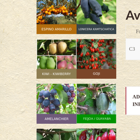
Av
F
C3
AD
IN