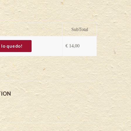
SubTotal
 lo quedo!
€
14,00
TION