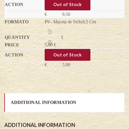
quantity
Out of Stock
€
9,50
P9 - Maceta de 9x9x9,5 Cm
Frambuesa
Amira®
-
5,00
Rubus
€
idaeus
quantity
Out of Stock
€
5,00
ADDITIONAL INFORMATION
ADDITIONAL INFORMATION