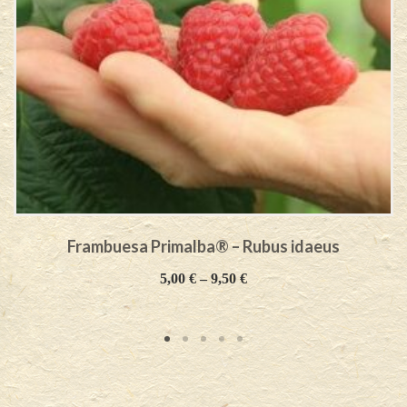
Frambuesa Primalba® – Rubus idaeus
5,00
€
–
9,50
€