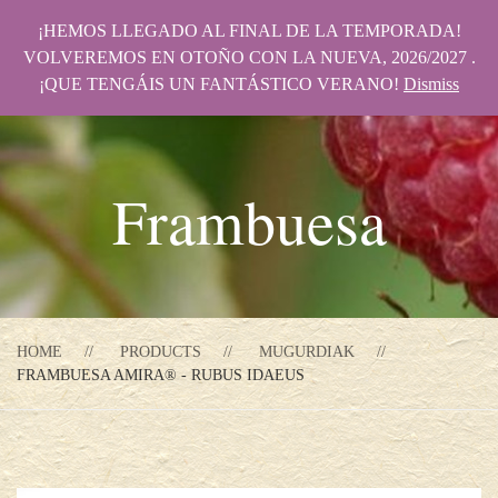
¡HEMOS LLEGADO AL FINAL DE LA TEMPORADA!
VOLVEREMOS EN OTOÑO CON LA NUEVA, 2026/2027 .
¡QUE TENGÁIS UN FANTÁSTICO VERANO!
Dismiss
Frambuesa
HOME
PRODUCTS
MUGURDIAK
FRAMBUESA AMIRA® - RUBUS IDAEUS