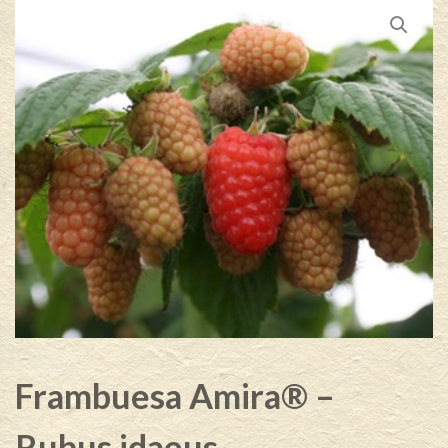
Frambuesa Amira® –
Rubus idaeus