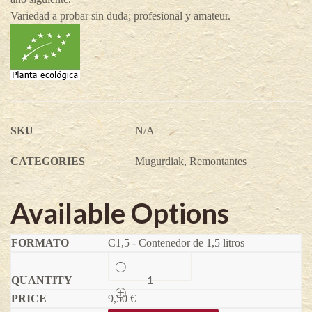
Variedad a probar sin duda; profesional y amateur.
SKU
N/A
CATEGORIES
Mugurdiak
,
Remontantes
Available Options
C1,5 - Contenedor de 1,5 litros
Frambuesa
Amira®
-
9,50
Rubus
€
idaeus