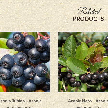
Related
PRODUCTS
ronia Rubina – Aronia
Aronia Nero – Aroni
melanocarpa
melanocarpa