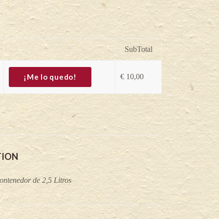
SubTotal
¡Me lo quedo!
€
10,00
TION
ontenedor de 2,5 Litros