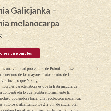
ia Galicjanka –
nia melanocarpa
€
ones disponibles
 es una variedad procedente de Polonia, que se
r tener uno de los mayores frutos dentro de las
ayor incluso que Viking.
s notables características es que la fruta madura de
a concentrada lo que facilita enormemente la
 incluso pudiéndose hacer una recolección mecánica.
es vigorosa, alcanzando los 2-2,5 m de altura, bien
 y pudiéndose alcanzar cosechas de más de 5 kg por