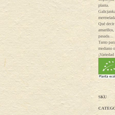
planta.
Galicjanka
mermeladas
Qué decir 
amarillos,
pasada…
Tanto par
mediano o
¡Variedad
SKU
CATEG