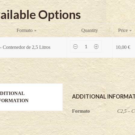
ailable Options
Formato
Quantity
Price
Aronia
- Contenedor de 2,5 Litros
10,00
€
Galicjanka
-
Aronia
melanocarpa
quantity
DITIONAL
ADDITIONAL INFORMA
FORMATION
Formato
C2,5 – C