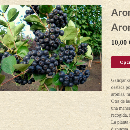
Aron
Aro
10,00
Opci
Galicjanka
destaca po
aronias, m
Otra de la
una maner
recogida,
La planta 
dispuesta,