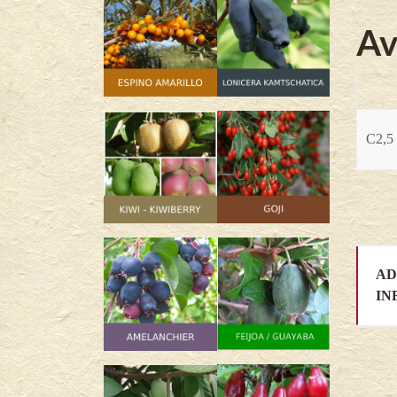
Av
C2,5 
AD
IN