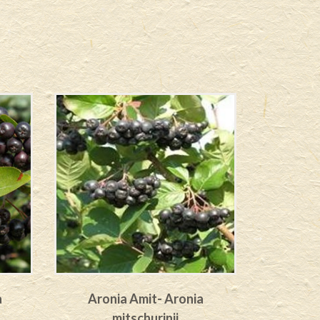
a
Aronia Amit- Aronia
Aronia
mitschurinii
m