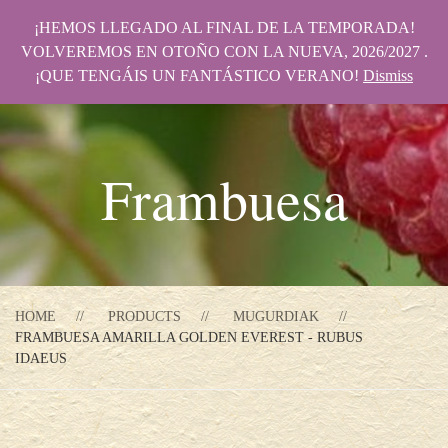
¡HEMOS LLEGADO AL FINAL DE LA TEMPORADA!
VOLVEREMOS EN OTOÑO CON LA NUEVA, 2026/2027 .
¡QUE TENGÁIS UN FANTÁSTICO VERANO!
Dismiss
Frambuesa
HOME
PRODUCTS
MUGURDIAK
FRAMBUESA AMARILLA GOLDEN EVEREST - RUBUS
IDAEUS