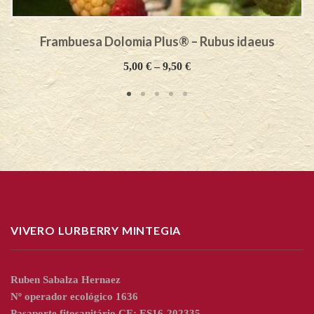
Frambuesa Dolomia Plus® – Rubus idaeus
5,00
€
–
9,50
€
VIVERO LURBERRY MINTEGIA
Ruben Sabalza Hernaez
Nº operador ecológico 1636
Pasaporte fitosanitário CE: ES16-202335