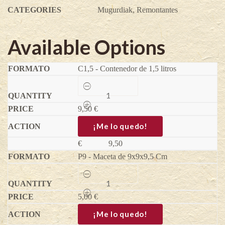
CATEGORIES
Mugurdiak
,
Remontantes
Available Options
C1,5 - Contenedor de 1,5 litros
Frambuesa
amarilla
Golden
9,50
Everest
€
-
Rubus
¡Me lo quedo!
idaeus
quantity
€
9,50
P9 - Maceta de 9x9x9,5 Cm
Frambuesa
amarilla
Golden
5,00
Everest
€
-
Rubus
¡Me lo quedo!
idaeus