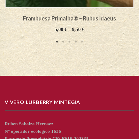
Frambuesa Primalba® – Rubus idaeus
5,00
€
–
9,50
€
VIVERO LURBERRY MINTEGIA
Ruben Sabalza Hernaez
Nº operador ecológico 1636
Pasaporte fitosanitário CE: ES16-202335