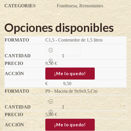
CATEGORIES
Frambuesa
,
Remontantes
Opciones disponibles
C1,5 - Contenedor de 1,5 litros
Frambuesa
amarilla
Golden
9,50
Everest
€
-
Rubus
¡Me lo quedo!
idaeus
quantity
€
9,50
P9 - Maceta de 9x9x9,5 Cm
Frambuesa
amarilla
Golden
5,00
Everest
€
-
Rubus
¡Me lo quedo!
idaeus