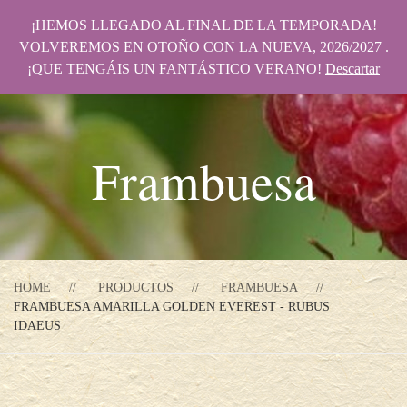
¡HEMOS LLEGADO AL FINAL DE LA TEMPORADA!
VOLVEREMOS EN OTOÑO CON LA NUEVA, 2026/2027 .
¡QUE TENGÁIS UN FANTÁSTICO VERANO!
Descartar
Frambuesa
HOME
PRODUCTOS
FRAMBUESA
FRAMBUESA AMARILLA GOLDEN EVEREST - RUBUS
IDAEUS