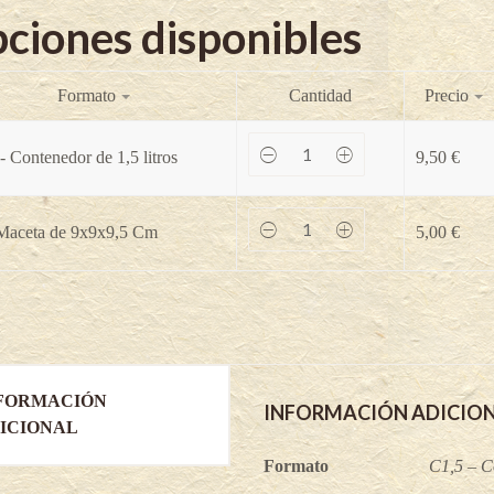
ciones disponibles
Formato
Cantidad
Precio
Frambuesa
- Contenedor de 1,5 litros
9,50
€
Willamette
-
Rubus
idaeus
Frambuesa
 Maceta de 9x9x9,5 Cm
5,00
€
quantity
Willamette
-
Rubus
idaeus
quantity
FORMACIÓN
INFORMACIÓN ADICIO
ICIONAL
Formato
C1,5 – C