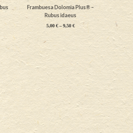
ubus
Frambuesa Dolomia Plus® –
Frambue
Rubus idaeus
5,00
€
–
9,50
€