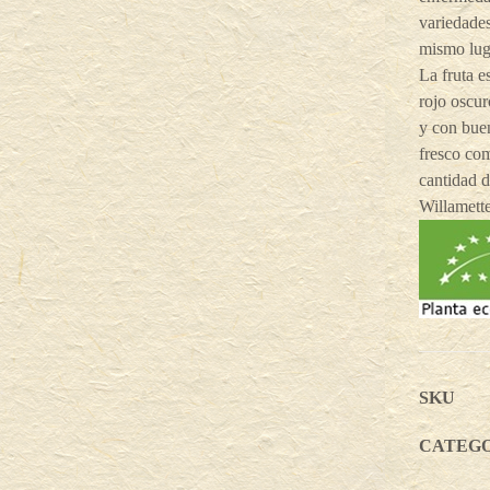
variedade
mismo lug
La fruta 
rojo oscur
y con buen
fresco com
cantidad d
Willamett
SKU
CATEGO