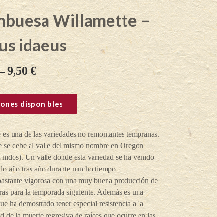
mbuesa Willamette –
us idaeus
9,50
€
–
ones disponibles
 es una de las variedades no remontantes tempranas.
 se debe al valle del mismo nombre en Oregon
nidos). Un valle donde esta variedad se ha venido
do año tras año durante mucho tiempo…
bastante vigorosa con una muy buena producción de
aras para la temporada siguiente. Además es una
ue ha demostrado tener especial resistencia a la
 de la muerte regresiva de raíces que ocurre en las