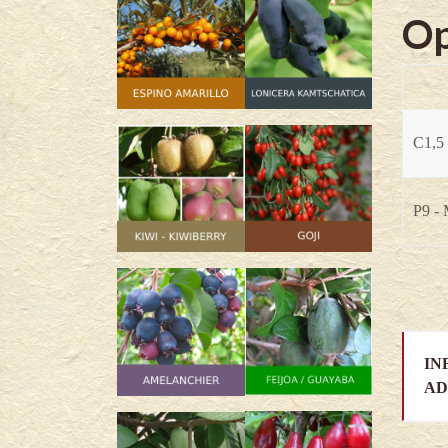
Op
C1,5 
P9 -
IN
AD