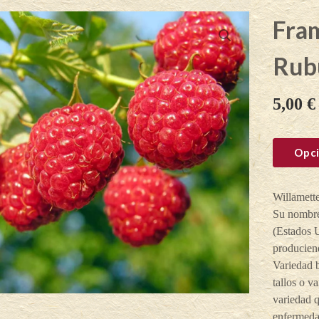
Fra
Rub
5,00
€
Opci
Willamette
Su nombre
(Estados U
producien
Variedad 
tallos o v
variedad q
enfermedad