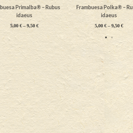
buesa Primalba® – Rubus
Frambuesa Polka® – R
idaeus
idaeus
5,00
€
–
9,50
€
5,00
€
–
9,50
€