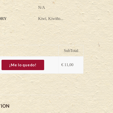
N/A
ORY
Kiwi, Kiwiño...
SubTotal
¡Me lo quedo!
€
11,00
TION