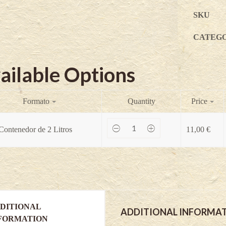
SKU
CATEG
ailable Options
Formato
Quantity
Price
Mini
Contenedor de 2 Litros
11,00
€
kiwi
-
Kiwiño
macho
Weiki
-
Actinidia
arguta
quantity
DITIONAL
ADDITIONAL INFORMA
FORMATION