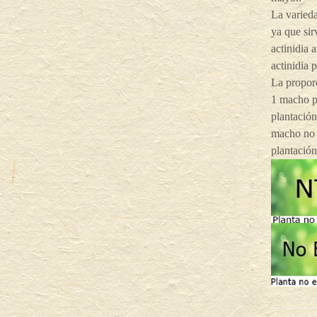
La varieda
ya que sir
actinidia 
actinidia 
La proporc
1 macho po
plantación
macho no d
plantación