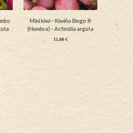
Jumbo
Mini kiwi – Kiwiño Bingo ®
Mini ki
guta
(Hembra) – Actinidia arguta
Milano 
11,00
€