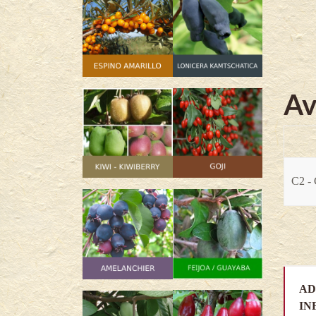
Av
C2 - 
AD
IN