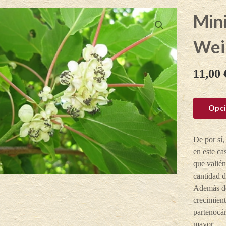
Mini
Weik
11,00
Opci
De por sí,
en este ca
que valié
cantidad d
Además de
crecimient
partenocár
mayor.