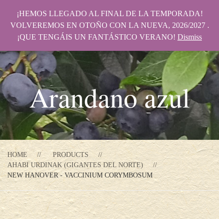
¡HEMOS LLEGADO AL FINAL DE LA TEMPORADA!
VOLVEREMOS EN OTOÑO CON LA NUEVA, 2026/2027 .
¡QUE TENGÁIS UN FANTÁSTICO VERANO!
Dismiss
Arandano azul
HOME
PRODUCTS
AHABI URDINAK (GIGANTES DEL NORTE)
NEW HANOVER - VACCINIUM CORYMBOSUM