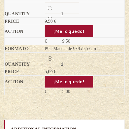
New
Hanover
-
9,50
Vaccinium
€
corymbosum
quantity
¡Me lo quedo!
€
9,50
P9 - Maceta de 9x9x9,5 Cm
New
Hanover
-
5,00
Vaccinium
€
corymbosum
quantity
¡Me lo quedo!
€
5,00