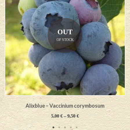
OUT
OF STOCK
Alixblue – Vaccinium corymbosum
5,00
€
–
9,50
€