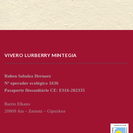
VIVERO LURBERRY MINTEGIA
Ruben Sabalza Hernaez
Nº operador ecológico 1636
Pasaporte fitosanitário CE: ES16-202335
Barrio Elkano
20809 Aia – Zarautz – Gipuzkoa