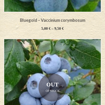
Bluegold – Vaccinium corymbosum
5,00
€
–
9,50
€
OUT
OF STOCK