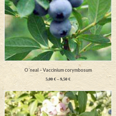
O´neal – Vaccinium corymbosum
5,00
€
–
9,50
€