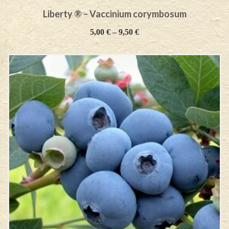
Liberty ® – Vaccinium corymbosum
5,00
€
–
9,50
€