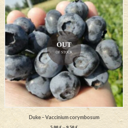
OUT
OF STOCK
Duke – Vaccinium corymbosum
5,00
€
–
9,50
€