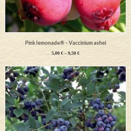
Pink lemonade® – Vaccinium ashei
5,00
€
–
9,50
€