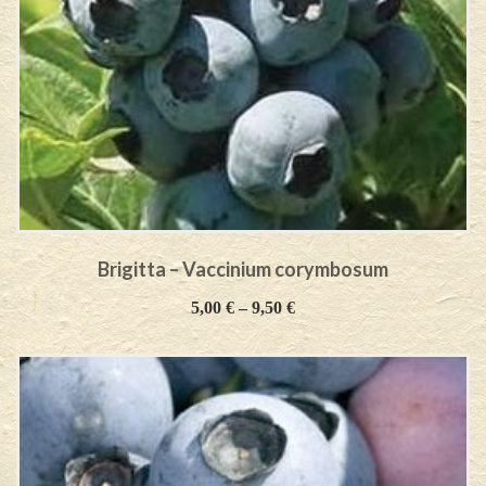
Brigitta – Vaccinium corymbosum
5,00
€
–
9,50
€