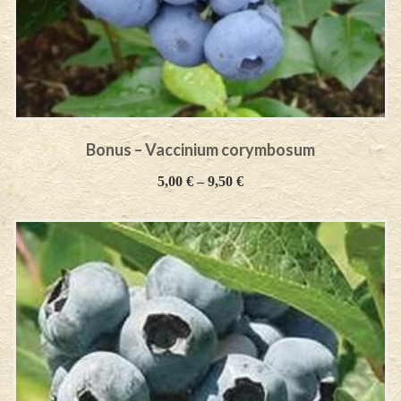
Bonus – Vaccinium corymbosum
5,00
€
–
9,50
€