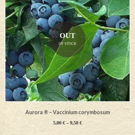
OUT
OF STOCK
Aurora ® – Vaccinium corymbosum
5,00
€
–
9,50
€