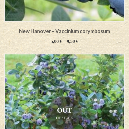
New Hanover – Vaccinium corymbosum
5,00
€
–
9,50
€
OUT
OF STOCK