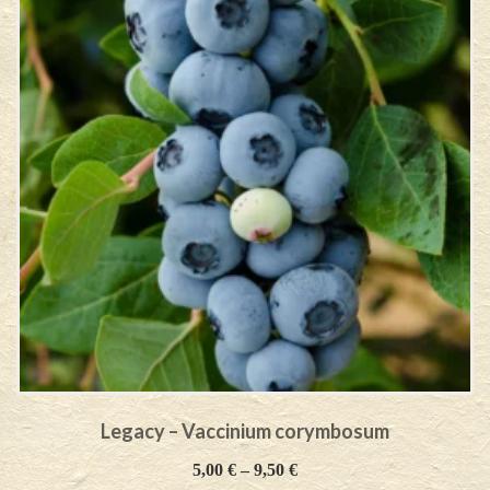
Legacy – Vaccinium corymbosum
5,00
€
–
9,50
€