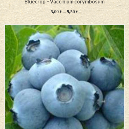
Bluecrop – Vaccinium corymbosum
5,00
€
–
9,50
€