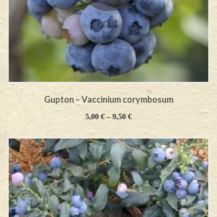
Gupton – Vaccinium corymbosum
5,00
€
–
9,50
€