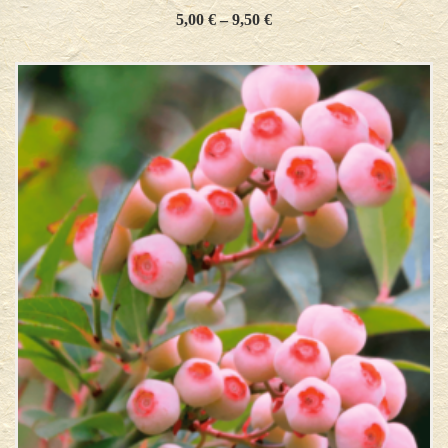
5,00
€
–
9,50
€