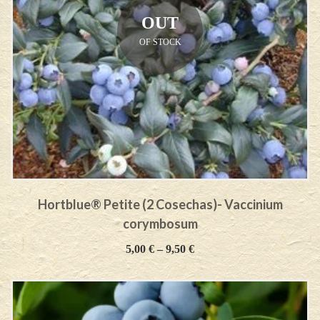
OUT
OF STOCK
Hortblue® Petite (2 Cosechas)- Vaccinium
corymbosum
5,00
€
–
9,50
€