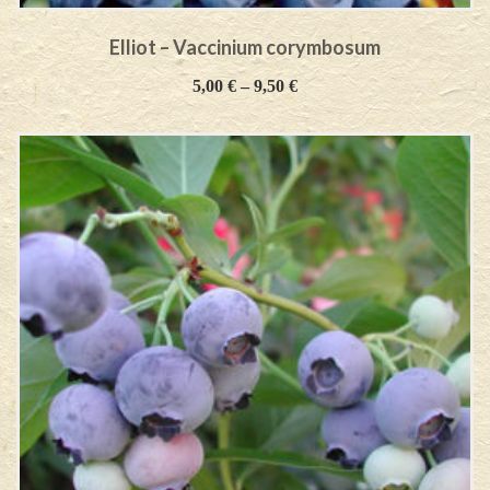
Elliot – Vaccinium corymbosum
5,00
€
–
9,50
€