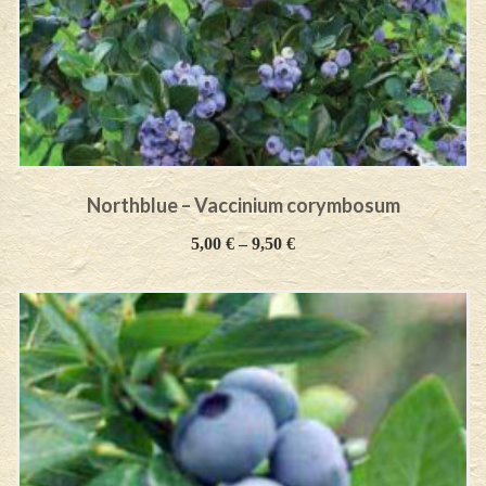
Northblue – Vaccinium corymbosum
5,00
€
–
9,50
€