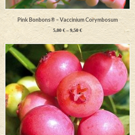
Pink Bonbons® – Vaccinium Corymbosum
5,00
€
–
9,50
€