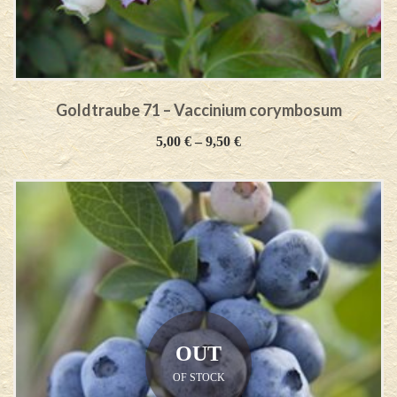
Goldtraube 71 – Vaccinium corymbosum
5,00
€
–
9,50
€
OUT
OF STOCK