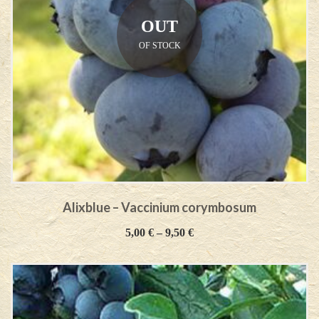
OUT
OF STOCK
Alixblue – Vaccinium corymbosum
5,00
€
–
9,50
€