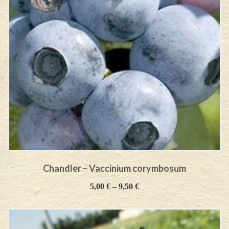
Chandler – Vaccinium corymbosum
5,00
€
–
9,50
€