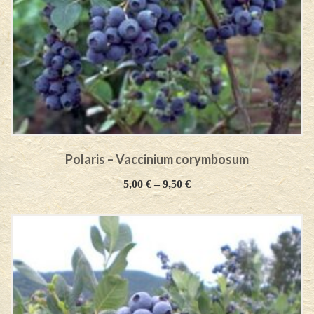
Polaris – Vaccinium corymbosum
5,00
€
–
9,50
€