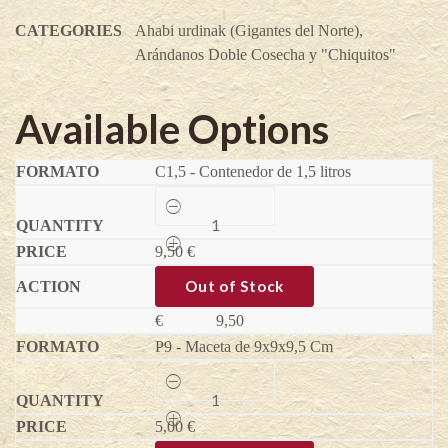
CATEGORIES
Ahabi urdinak (Gigantes del Norte)
,
Arándanos Doble Cosecha y "Chiquitos"
Available Options
C1,5 - Contenedor de 1,5 litros
Hortblue®
Petite
(2
9,50
Cosechas)-
€
Vaccinium
corymbosum
Out of Stock
quantity
€
9,50
P9 - Maceta de 9x9x9,5 Cm
Hortblue®
Petite
(2
5,00
Cosechas)-
€
Vaccinium