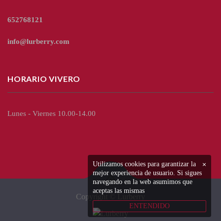
652768121
info@lurberry.com
HORARIO VIVERO
Lunes - Viernes 10.00-14.00
Utilizamos cookies para garantizar la
×
mejor experiencia de usuario. Si sigues
navegando en la web asumimos que
aceptas las mismas
Copyright © Lurberry
ENTENDIDO