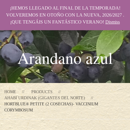
¡HEMOS LLEGADO AL FINAL DE LA TEMPORADA!
VOLVEREMOS EN OTOÑO CON LA NUEVA, 2026/2027 .
¡QUE TENGÁIS UN FANTÁSTICO VERANO!
Dismiss
Arandano azul
HOME
PRODUCTS
AHABI URDINAK (GIGANTES DEL NORTE)
HORTBLUE® PETITE (2 COSECHAS)- VACCINIUM
CORYMBOSUM