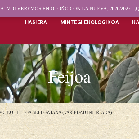
! VOLVEREMOS EN OTOÑO CON LA NUEVA, 2026/2027 . 
HASIERA
MINTEGI EKOLOGIKOA
K
Feijoa
POLLO - FEIJOA SELLOWIANA (VARIEDAD INJERTADA)