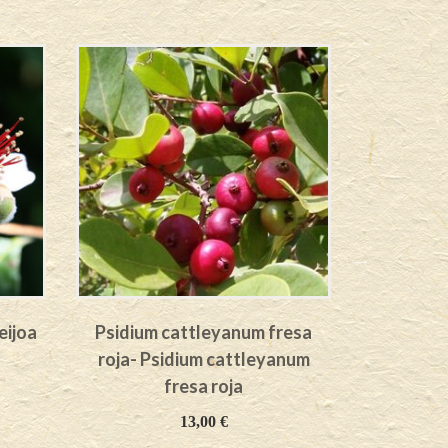
eijoa
Psidium cattleyanum fresa
Den´s choi
roja- Psidium cattleyanum
(Vari
fresa roja
13,00
€