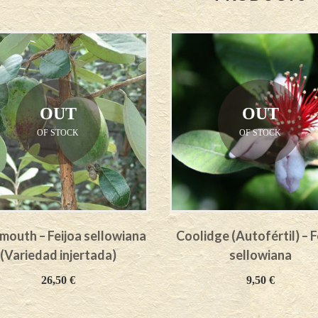
OUT
OUT
OF STOCK
OF STOCK
outh – Feijoa sellowiana
Coolidge (Autofértil) – F
(Variedad injertada)
sellowiana
26,50
€
9,50
€