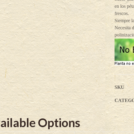
en los pét
frescos.
Siempre l
Necesita d
polinizaci
SKU
CATEG
ailable Options