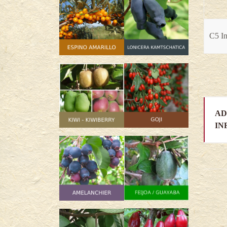
C5 In
AD
IN