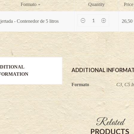
Formato
Quantity
Price
Apollo
jertada - Contenedor de 5 litros
26,50
-
Feijoa
sellowiana
(Variedad
injertada)
quantity
DITIONAL
ADDITIONAL INFORMA
FORMATION
Formato
C3, C5 In
Related
PRODUCTS