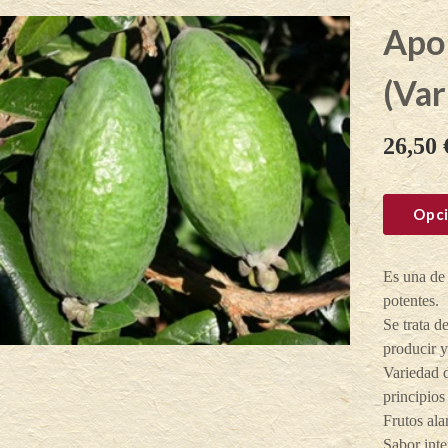
Apol
(Var
26,50
Opci
Es una de 
potentes.
Se trata d
producir y
Variedad 
principios
Frutos al
Sabor inte