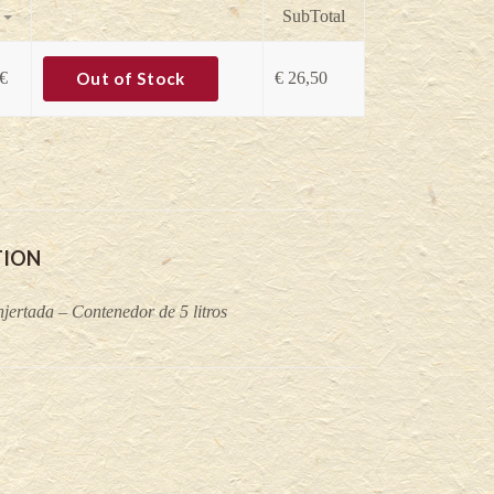
SubTotal
€
Out of Stock
€
26,50
TION
jertada – Contenedor de 5 litros