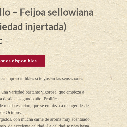
lo – Feijoa sellowiana
iedad injertada)
€
ones disponibles
las imprescindibles si te gustan las sensaciones
e una variedad bastante vigorosa, que empieza a
a desde el segundo año. Prolífica.
de media estación, que se empieza a recoger desde
 de Octubre.
argados, con mucha carne de aroma muy acentuado.
nso, de excelente calidad. La calidad se nota hasta