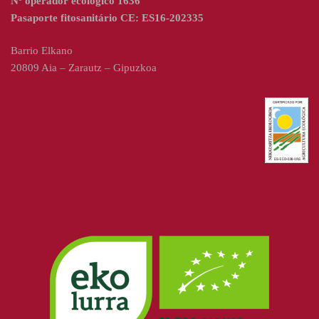
Nº operador ecológico 1636
Pasaporte fitosanitário CE: ES16-202335
Barrio Elkano
20809 Aia – Zarautz – Gipuzkoa