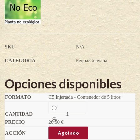
SKU
N/A
CATEGORÍA
Feijoa/Guayaba
Opciones disponibles
C5 Injertada - Contenedor de 5 litros
Apollo
-
Feijoa
26,50
sellowiana
€
(Variedad
injertada)
Agotado
quantity