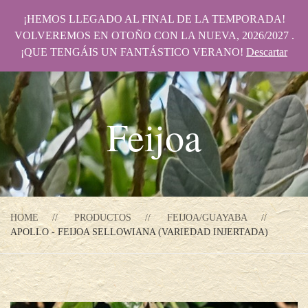
¡HEMOS LLEGADO AL FINAL DE LA TEMPORADA!
VOLVEREMOS EN OTOÑO CON LA NUEVA, 2026/2027 .
¡QUE TENGÁIS UN FANTÁSTICO VERANO!
Descartar
Feijoa
HOME
PRODUCTOS
FEIJOA/GUAYABA
APOLLO - FEIJOA SELLOWIANA (VARIEDAD INJERTADA)