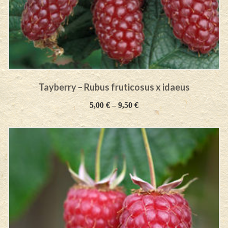
Tayberry – Rubus fruticosus x idaeus
5,00
€
–
9,50
€