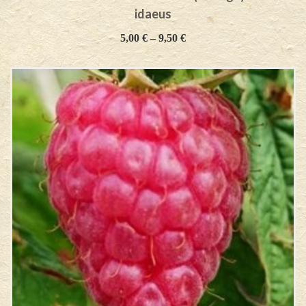
idaeus
5,00
€
–
9,50
€