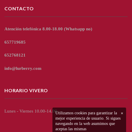
CONTACTO
Atención telefónica 8.00-18.00
(Whatsapp no)
657719685
652768121
info@lurberry.com
HORARIO VIVERO
Lunes - Viernes 10.00-14.00
Utilizamos cookies para garantizar la
×
mejor experiencia de usuario. Si sigues
navegando en la web asumimos que
aceptas las mismas