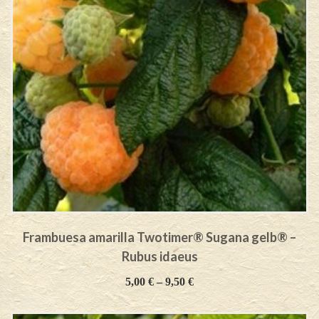
Frambuesa amarilla Twotimer® Sugana gelb® –
Rubus idaeus
5,00
€
–
9,50
€