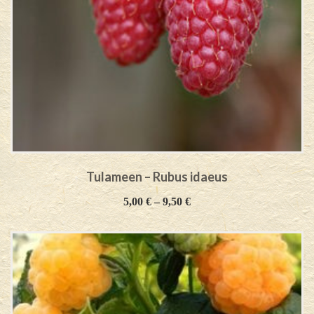
Tulameen – Rubus idaeus
5,00
€
–
9,50
€