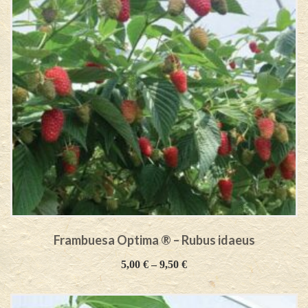
Frambuesa Optima ® – Rubus idaeus
5,00
€
–
9,50
€