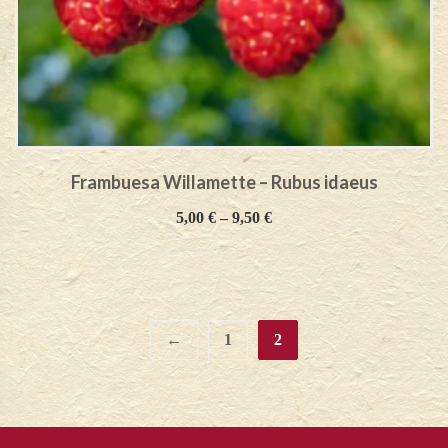
Frambuesa Willamette – Rubus idaeus
5,00
€
–
9,50
€
←
1
2