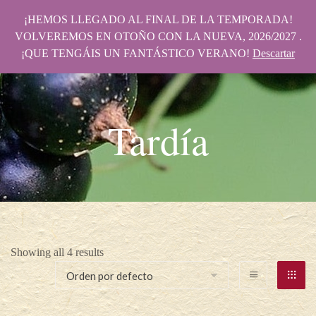
¡HEMOS LLEGADO AL FINAL DE LA TEMPORADA!
VOLVEREMOS EN OTOÑO CON LA NUEVA, 2026/2027 .
¡QUE TENGÁIS UN FANTÁSTICO VERANO!
Descartar
Tardía
Showing all 4 results