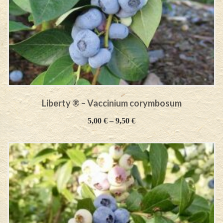
Liberty ® – Vaccinium corymbosum
5,00
€
–
9,50
€