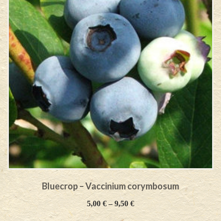
Bluecrop – Vaccinium corymbosum
5,00
€
–
9,50
€