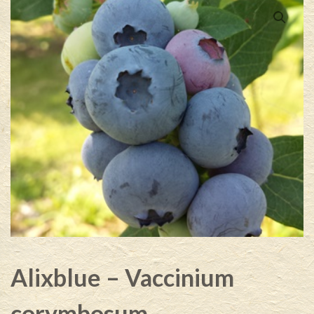
Alixblue – Vaccinium
corymbosum