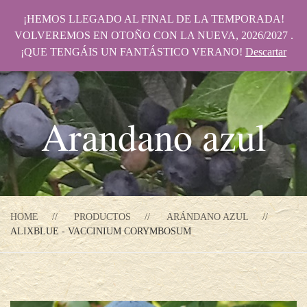
¡HEMOS LLEGADO AL FINAL DE LA TEMPORADA!
VOLVEREMOS EN OTOÑO CON LA NUEVA, 2026/2027 .
¡QUE TENGÁIS UN FANTÁSTICO VERANO!
Descartar
Arandano azul
HOME
PRODUCTOS
ARÁNDANO AZUL
ALIXBLUE - VACCINIUM CORYMBOSUM