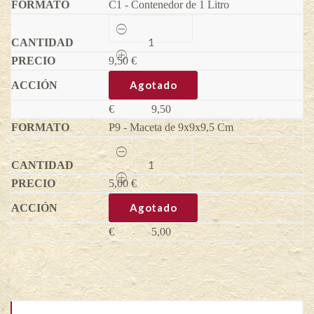
C1 - Contenedor de 1 Litro
Alixblue
-
Vaccinium
9,50
corymbosum
€
quantity
Agotado
€
9,50
P9 - Maceta de 9x9x9,5 Cm
Alixblue
-
Vaccinium
5,00
corymbosum
€
quantity
Agotado
€
5,00