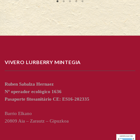
VIVERO LURBERRY MINTEGIA
Ruben Sabalza Hernaez
Nº operador ecológico 1636
Pasaporte fitosanitário CE: ES16-202335
Barrio Elkano
20809 Aia – Zarautz – Gipuzkoa