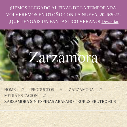
¡HEMOS LLEGADO AL FINAL DE LA TEMPORADA!
VOLVEREMOS EN OTOÑO CON LA NUEVA, 2026/2027 .
¡QUE TENGÁIS UN FANTÁSTICO VERANO!
Descartar
Zarzamora
HOME
PRODUCTOS
ZARZAMORA
MEDIA ESTACION
ZARZAMORA SIN ESPINAS ARAPAHO - RUBUS FRUTICOSUS