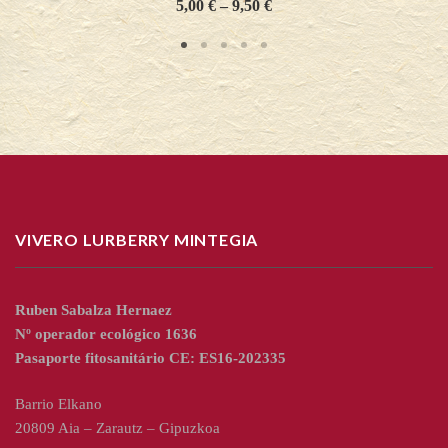
5,00
€
–
9,50
€
VIVERO LURBERRY MINTEGIA
Ruben Sabalza Hernaez
Nº operador ecológico 1636
Pasaporte fitosanitário CE: ES16-202335
Barrio Elkano
20809 Aia – Zarautz – Gipuzkoa