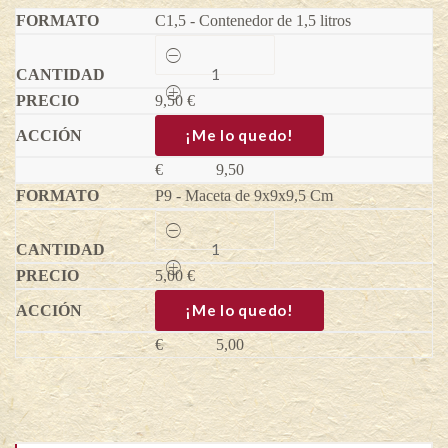
C1,5 - Contenedor de 1,5 litros
Zarzamora
sin
espinas
9,50
Arapaho
€
-
Rubus
¡Me lo quedo!
fruticosus
quantity
€
9,50
P9 - Maceta de 9x9x9,5 Cm
Zarzamora
sin
espinas
5,00
Arapaho
€
-
Rubus
¡Me lo quedo!
fruticosus
quantity
€
5,00